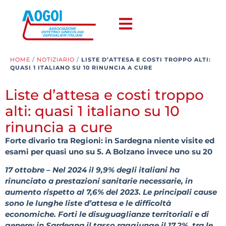
HOME
/
NOTIZIARIO
/
LISTE D’ATTESA E COSTI TROPPO ALTI:
QUASI 1 ITALIANO SU 10 RINUNCIA A CURE
Liste d’attesa e costi troppo
alti: quasi 1 italiano su 10
rinuncia a cure
Forte divario tra Regioni: in Sardegna niente visite ed
esami per quasi uno su 5. A Bolzano invece uno su 20
17 ottobre – Nel 2024 il 9,9% degli italiani ha
rinunciato a prestazioni sanitarie necessarie, in
aumento rispetto al 7,6% del 2023. Le principali cause
sono le lunghe liste d’attesa e le difficoltà
economiche. Forti le disuguaglianze territoriali e di
genere: in Sardegna il tasso raggiunge il 17,2%, tra le