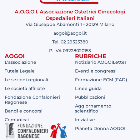
A.O.G.O.I. Associazione Ostetrici Ginecologi
Ospedalieri Italiani
Via Giuseppe Abamonti 1 - 20129 Milano
aogoi@aogoi.it
Tel. 02 29525380
P. IVA 09228020153
AOGOI
RUBRICHE
L'associazione
Notiziario AOGOILetter
Tutela Legale
Eventi e congressi
Le sezioni regionali
Formazione ECM (FAD)
Le società affiliate
Linee guida
Fondazione Confalonieri
Pubblicazioni
Ragonese
Aggiornamento
Bandi e concorsi
scientifico
Comunicati
Iniziative
Pianeta Donna AOGOI