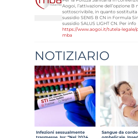
Per la Polizza Sanitaria in convenz
Aogoi, l’attivazione dell’opzione B 
sottoscrivibile, in quanto sostituita
sussidio SENIS B CN in Formula Sin
sussidio SALUS LIGHT CN. Per info
https://www.aogoi.it/tutela-legale/p
mba
NOTIZIARIO
Infezioni sessualmente
Sangue da cordo
trasmesse. Iss: “Nel 2024
ombelicale. Insed