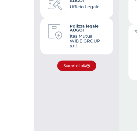
AOGOI
Ufficio Legale
Polizza legale
AOGOI
Itas Mutua
WIDE GROUP
s.r.l.
Scopri di più