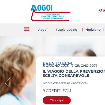
os
Aogoi
Tutela Legale
Notiziario
LINEE GUIDA
Buone pratiche clinico-assist
Trattamento Farmacologico
La Fondazione Confalonieri Rago
società scientifiche SIGO, AOGOI,
AGITE, è lieta di pubblicare le ra
Clicca qui