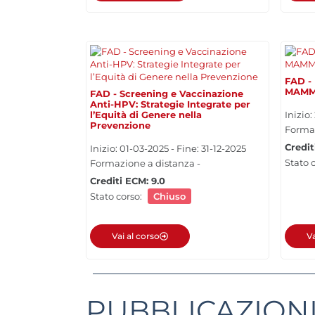
FAD -
MAMM
FAD - Screening e Vaccinazione
Anti-HPV: Strategie Integrate per
l’Equità di Genere nella
Inizio:
Prevenzione
Formaz
Credit
Inizio: 01-03-2025 - Fine: 31-12-2025
Stato 
Formazione a distanza -
Crediti ECM: 9.0
Stato corso:
Chiuso
Vai al corso
Va
PUBBLICAZION