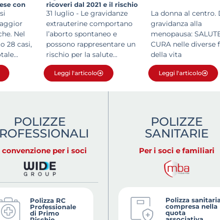
Paese con
ricoveri dal 2021 e il rischio
è più che doppio nelle aree
si
31 luglio - Le gravidanze
La donna al centro. 
più svantaggiate
aggior
extrauterine comportano
gravidanza alla
che. Nel
l’aborto spontaneo e
menopausa: SALUTE
o 28 casi,
possono rappresentare un
CURA nelle diverse f
ale...
rischio per la salute...
della vita
Leggi l'articolo
Leggi l'articolo
POLIZZE
POLIZZE
ROFESSIONALI
SANITARIE
n convenzione per i soci
Per i soci e familiari
Polizza sanitari
Polizza RC
compresa nella
Professionale
quota
di Primo
associativa
Rischio