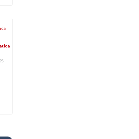
atica
25