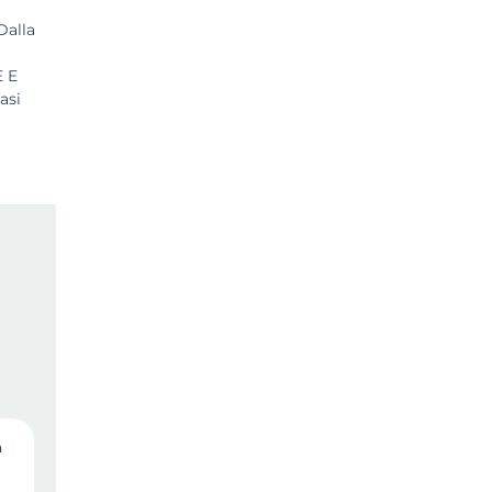
Dalla
 E
asi
a