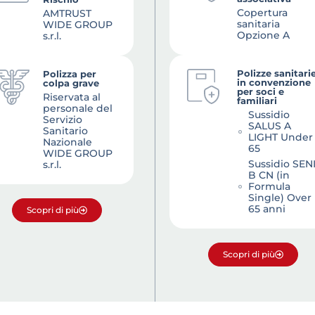
Copertura
AMTRUST
sanitaria
WIDE GROUP
Opzione A
s.r.l.
Polizze sanitari
Polizza per
in convenzione
colpa grave
per soci e
Riservata al
familiari
personale del
Sussidio
Servizio
SALUS A
Sanitario
LIGHT Under
Nazionale
65
WIDE GROUP
Sussidio SEN
s.r.l.
B CN (in
Formula
Single) Over
65 anni
Scopri di più
Scopri di più