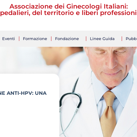
Associazione dei Ginecologi Italiani:
pedalieri, del territorio e liberi professioni
Eventi
Formazione
Fondazione
Linee Guida
Pubbl
enziali per il
 dell’Aborto
nese su mandato delle
 AGUI, in collaborazione con
ccomandazioni n.21