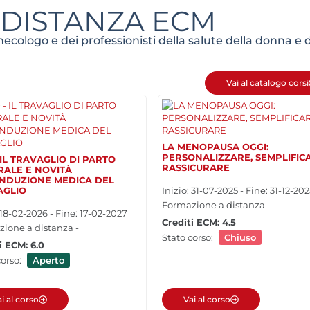
 DISTANZA ECM
cologo e dei professionisti della salute della donna e d
Vai al catalogo corsi
LA MENOPAUSA OGGI:
PERSONALIZZARE, SEMPLIFIC
 IL TRAVAGLIO DI PARTO
RASSICURARE
RALE E NOVITÀ
INDUZIONE MEDICA DEL
AGLIO
Inizio: 31-07-2025 - Fine: 31-12-20
Formazione a distanza -
: 18-02-2026 - Fine: 17-02-2027
Crediti ECM: 4.5
ione a distanza -
Stato corso:
Chiuso
i ECM: 6.0
corso:
Aperto
i al corso
Vai al corso