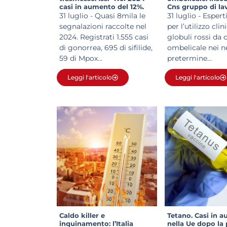
casi in aumento del 12%.
Cns gruppo di lav
Clamidia +41,5%, gonorrea
trasfusione del 
31 luglio - Quasi 8mila le
31 luglio - Espert
al livello più alto di
pretermine
segnalazioni raccolte nel
per l’utilizzo clin
sempre”
2024. Registrati 1.555 casi
globuli rossi da
di gonorrea, 695 di sifilide,
ombelicale nei n
59 di Mpox...
pretermine...
Leggi l'articolo
Leggi l'articolo
Caldo killer e
Tetano. Casi in 
inquinamento: l’Italia
nella Ue dopo la