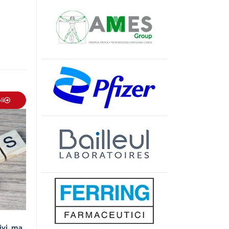
li
ivi, ma