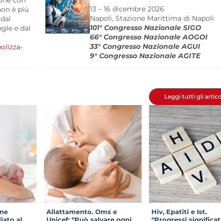
ione con
13 – 16 dicembre 2026
non è più
Napoli, Stazione Marittima di Napoli
 dal
101° Congresso Nazionale SIGO
gle e dal
66° Congresso Nazionale AOGOI
33° Congresso Nazionale AGUI
olizza-
9° Congresso Nazionale AGITE
Leggi tutti gli artico
ne
Allattamento. Oms e
Hiv, Epatiti e Ist.
iato al
Unicef: “Può salvare ogni
“Progressi significat