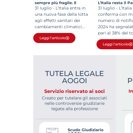
sempre più fragile. Il
L’Italia resta il 
Ministero aggiorna il
più notifiche
31 luglio - L’Italia entra in
31 luglio - L’Italia 
Piano: allarme per anziani,
una nuova fase della lotta
conferma con m
cronici e lavoratori.
agli effetti sanitari dei
numero di notifi
Temperature elevate e
smog diventano un’unica
cambiamenti climatici...
2024 ha segnalat
emergenza sanitaria
pari al 38% del tot
Leggi l'articolo
Leggi l'articolo
TUTELA LEGALE
AOGOI
P
I
Servizio riservato ai soci
Creato per tutelare gli associati
nelle controversie giudiziarie
legate alla professione
Scudo Giudiziario