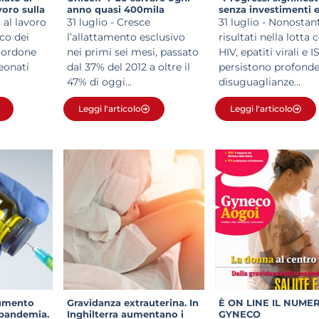
oro sulla
anno quasi 400mila
senza investimenti 
neonato
bambini e 140mila madri”
integrazione dei servi
i al lavoro
31 luglio - Cresce
31 luglio - Nonostant
obiettivi 2030 sono 
ico dei
l’allattamento esclusivo
risultati nella lotta 
rischio”. L’alert dell
 cordone
nei primi sei mesi, passato
HIV, epatiti virali e IS
eonati
dal 37% del 2012 a oltre il
persistono profond
47% di oggi...
disuguaglianze...
Leggi l'articolo
Leggi l'articolo
aumento
Gravidanza extrauterina. In
È ON LINE IL NUMER
 pandemia.
Inghilterra aumentano i
GYNECO