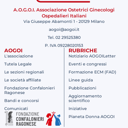
A.O.G.O.I. Associazione Ostetrici Ginecologi
Ospedalieri Italiani
Via Giuseppe Abamonti 1 - 20129 Milano
aogoi@aogoi.it
Tel. 02 29525380
P. IVA 09228020153
AOGOI
RUBRICHE
L'associazione
Notiziario AOGOILetter
Tutela Legale
Eventi e congressi
Le sezioni regionali
Formazione ECM (FAD)
Le società affiliate
Linee guida
Fondazione Confalonieri
Pubblicazioni
Ragonese
Aggiornamento
Bandi e concorsi
scientifico
Comunicati
Iniziative
Pianeta Donna AOGOI