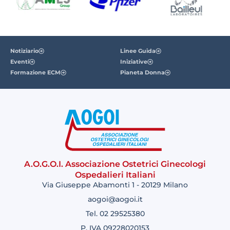
Notiziario
Linee Guida
Eventi
Iniziative
Formazione ECM
Pianeta Donna
A.O.G.O.I. Associazione Ostetrici Ginecologi
Ospedalieri Italiani
Via Giuseppe Abamonti 1 - 20129 Milano
aogoi@aogoi.it
Tel. 02 29525380
P. IVA 09228020153