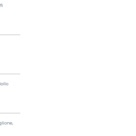
fi
Mollo
glione,