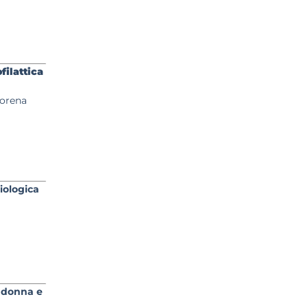
filattica
Lorena
iologica
a donna e