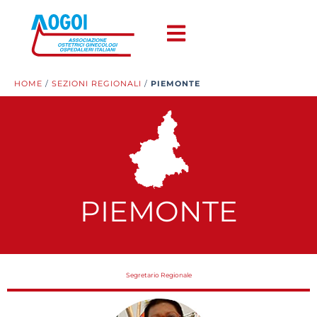
HOME
/
SEZIONI REGIONALI
/
PIEMONTE
PIEMONTE
Segretario Regionale