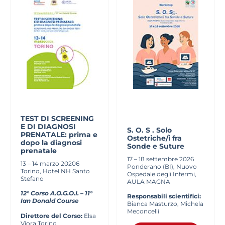
TEST DI SCREENING
E DI DIAGNOSI
S. O. S . Solo
PRENATALE: prima e
Ostetriche/i fra
dopo la diagnosi
Sonde e Suture
prenatale
17 – 18 settembre 2026
13 – 14 marzo 20206
Ponderano (BI), Nuovo
Torino, Hotel NH Santo
Ospedale degli Infermi,
Stefano
AULA MAGNA
12° Corso A.O.G.O.I. –
11°
Responsabili scientifici:
Ian Donald Course
Bianca Masturzo, Michela
Meconcelli
Direttore del Corso:
Elsa
Viora
Torino