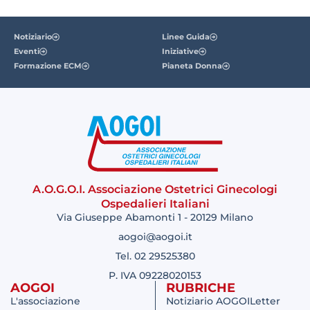
Notiziario
Linee Guida
Eventi
Iniziative
Formazione ECM
Pianeta Donna
A.O.G.O.I. Associazione Ostetrici Ginecologi
Ospedalieri Italiani
Via Giuseppe Abamonti 1 - 20129 Milano
aogoi@aogoi.it
Tel. 02 29525380
P. IVA 09228020153
AOGOI
RUBRICHE
L'associazione
Notiziario AOGOILetter