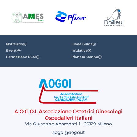
Notiziario
Linee Guida
Eventi
Iniziative
Formazione ECM
Pianeta Donna
A.O.G.O.I. Associazione Ostetrici Ginecologi
Ospedalieri Italiani
Via Giuseppe Abamonti 1 - 20129 Milano
aogoi@aogoi.it