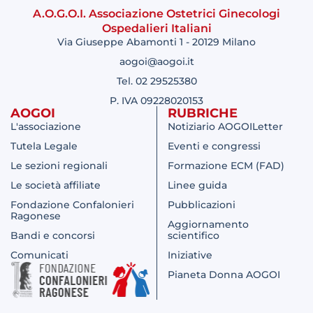
A.O.G.O.I. Associazione Ostetrici Ginecologi
Ospedalieri Italiani
Via Giuseppe Abamonti 1 - 20129 Milano
aogoi@aogoi.it
Tel. 02 29525380
P. IVA 09228020153
AOGOI
RUBRICHE
L'associazione
Notiziario AOGOILetter
Tutela Legale
Eventi e congressi
Le sezioni regionali
Formazione ECM (FAD)
Le società affiliate
Linee guida
Fondazione Confalonieri
Pubblicazioni
Ragonese
Aggiornamento
Bandi e concorsi
scientifico
Comunicati
Iniziative
Pianeta Donna AOGOI