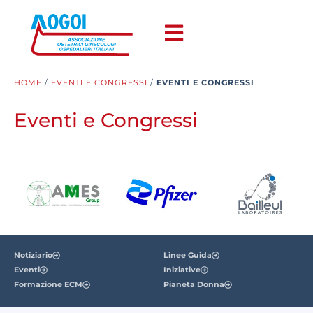
HOME
/
EVENTI E CONGRESSI
/
EVENTI E CONGRESSI
Eventi e Congressi
Notiziario
Linee Guida
Eventi
Iniziative
Formazione ECM
Pianeta Donna