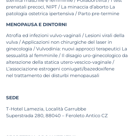
sterilità maschile e femminile / Poliabortività / I test
prenatali precoci, NIPT / La minaccia d’aborto La
patologia ostetrica ipertensiva / Parto pre-termine
MENOPAUSA E DINTORNI
Atrofia ed infezioni vulvo-vaginali / Lesioni virali della
vulva / Applicazioni non chirurgiche del laser in
ginecologia / Vulvodinia: nuovi approcci terapeutici La
sessualità al femminile / Il disagio uro-ginecologico da
alterazione della statica utero-vescico-vaginale /
L’associazione estrogeni coniugati/bazedoxifene
nel trattamento dei disturbi menopausali
SEDE
T-Hotel Lamezia, Località Garrubbe
Superstrada 280, 88040 – Feroleto Antico CZ