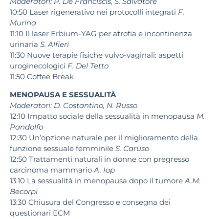
Moderatori: P. De Franciscis, S. Salvatore
10:50 Laser rigenerativo nei protocolli integrati
F.
Murina
11:10 Il laser Erbium-YAG per atrofia e incontinenza
urinaria
S. Alfieri
11:30 Nuove terapie fisiche vulvo-vaginali: aspetti
uroginecologici
F. Del Tetto
11:50 Coffee Break
MENOPAUSA E SESSUALITÀ
Moderatori: D. Costantino, N. Russo
12:10 Impatto sociale della sessualità in menopausa
M.
Pandolfo
12:30 Un’opzione naturale per il miglioramento della
funzione sessuale femminile
S. Caruso
12:50 Trattamenti naturali in donne con pregresso
carcinoma mammario
A. Iop
13:10 La sessualità in menopausa dopo il tumore
A.M.
Becorpi
13:30 Chiusura del Congresso e consegna dei
questionari ECM