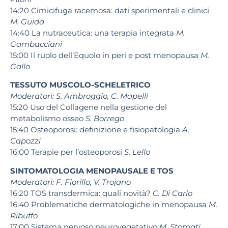
14:20 Cimicifuga racemosa: dati sperimentali e clinici
M. Guida
14:40 La nutraceutica: una terapia integrata
M.
Gambacciani
15:00 Il ruolo dell’Equolo in peri e post menopausa
M.
Gallo
TESSUTO MUSCOLO-SCHELETRICO
Moderatori: S. Ambroggio, C. Mapelli
15:20 Uso del Collagene nella gestione del
metabolismo osseo
S. Borrego
15:40 Osteoporosi: definizione e fisiopatologia
A.
Capozzi
16:00 Terapie per l’osteoporosi
S. Lello
SINTOMATOLOGIA MENOPAUSALE E TOS
Moderatori: F. Fiorillo, V. Trojano
16:20 TOS transdermica: quali novità?
C. Di Carlo
16:40 Problematiche dermatologiche in menopausa
M.
Ribuffo
17:00 Sistema nervoso neurovegetativo
M. Stomati