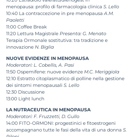
menopausa: profilo di farmacologia clinica
S. Lello
10:40 La contraccezione in pre menopausa
A.M.
Paoletti
11:00 Coffee Break
11:20 Lettura Magistrale
Presenta: G. Menato
Terapia Ormonale sostitutiva: tra tradizione e
innovazione
N. Biglia
NUOVE EVIDENZE IN MENOPAUSA
Moderatori: L. Cobellis, A. Pasi
11:50 Ospemifene: nuove evidenze
M.C. Meriggiola
12:10 Estratto citoplasmatico di polline nella gestione
dei sintomi menopausali
S. Lello
12:30 Discussione
13:00 Light lunch
LA NUTRACEUTICA IN MENOPAUSA
Moderatori: F. Fruzzetti, D. Gullo
14:00 FITO-ORMONI: progestinici e fitoestrogeni
accompagnano tutte le fasi della vita di una donna
S.
Piloni