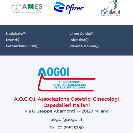
Notiziario
Linee Guida
Eventi
Iniziative
Formazione ECM
Pianeta Donna
A.O.G.O.I. Associazione Ostetrici Ginecologi
Ospedalieri Italiani
Via Giuseppe Abamonti 1 - 20129 Milano
aogoi@aogoi.it
Tel. 02 29525380