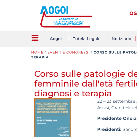
os
Aogoi
Tutela Legale
Notiziario
HOME
/
EVENTI E CONGRESSI
/
CORSO SULLE PATOLO
TERAPIA
Corso sulle patologie de
femminile dall'età fert
diagnosi e terapia
22 – 23 settembre
Assisi, Grand Hotel
Presidente Onorar
Presidenti:
Sandro