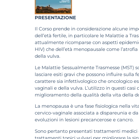
PRESENTAZIONE
Il Corso prende in considerazione alcune impo
dell’età fertile, in particolare le Malattie a 
attualmente ricomparse con aspetti epidemiolo
HIV) che dell’età menopausale come l’atrofia 
della vulva.
Le Malattie Sessualmente Trasmesse (MST) son
lasciare esiti gravi che possono influire sulla
carattere sia infettivologico che oncologico e
vaginali e della vulva. L’utilizzo in questi cas
miglioramento della qualità della vita della don
La menopausa è una fase fisiologica nella v
cervico-vaginale associata a dispareunia e da
evoluzioni in lesioni precancerose e cancro.
Sono pertanto presentati trattamenti medici e f
trattamenti topici vulvari per migliorare la s