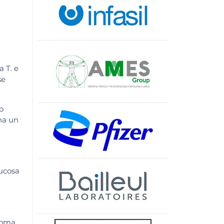
 T. e
se
o
 ha un
mucosa
noma.