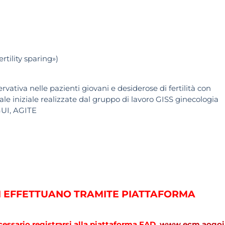
ertility
sparing
»)
tiva nelle pazienti giovani e desiderose di fertilità con
le iniziale realizzate dal gruppo di lavoro GISS ginecologia
UI, AGITE
 SI EFFETTUANO TRAMITE PIATTAFORMA
ecessario registrarsi alla piattaforma FAD
www.ecm.aogoi.