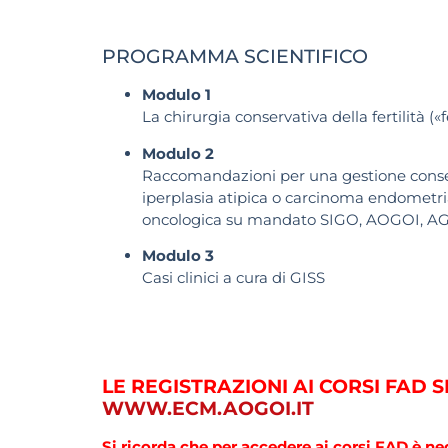
PROGRAMMA SCIENTIFICO
Modulo 1
La chirurgia conservativa della fertilità («
f
Modulo 2
Raccomandazioni per una gestione conserva
iperplasia atipica o carcinoma endometria
oncologica su mandato SIGO, AOGOI, AG
Modulo 3
Casi clinici a cura di GISS
LE REGISTRAZIONI AI CORSI FAD
WWW.ECM.AOGOI.IT
Si ricorda che per accedere ai corsi FAD è n