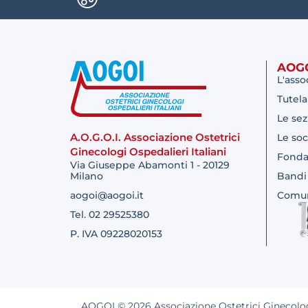
AOG
L'asso
Tutela
Le sez
A.O.G.O.I. Associazione Ostetrici
Le soc
Ginecologi Ospedalieri Italiani
Fonda
Via Giuseppe Abamonti 1 - 20129
Milano
Bandi
aogoi@aogoi.it
Comun
Tel. 02 29525380
P. IVA 09228020153
AOGOI © 2026 Associazione Ostetrici Ginecologi