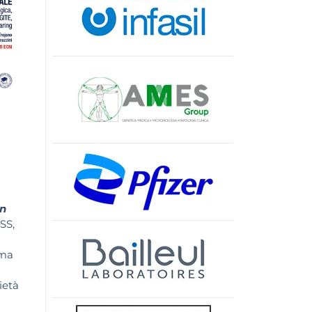
on
SS,
ima
ietà