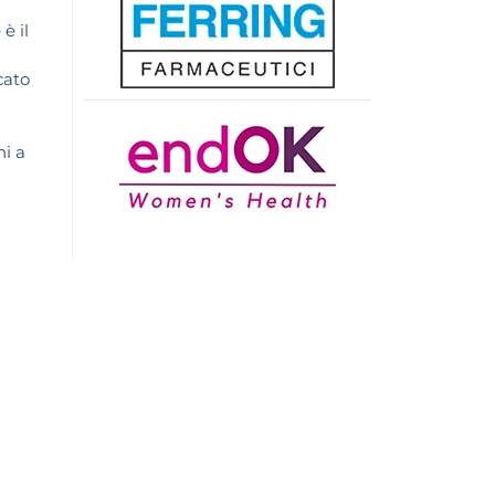
è il
cato
ni a