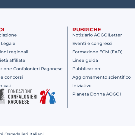
OI
RUBRICHE
ciazione
Notiziario AOGOILetter
 Legale
Eventi e congressi
ioni regionali
Formazione ECM (FAD)
ietà affiliate
Linee guida
zione Confalonieri Ragonese
Pubblicazioni
 e concorsi
Aggiornamento scientifico
icati
Iniziative
Pianeta Donna AOGOI
 Ospedalieri Italiani