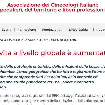
Associazione dei Ginecologi Italiani:
pedalieri, del territorio e liberi professioni
Eventi
Formazione
Fondazione
Linee Guida
Pubbl
ITA A LIVELLO GLOBALE È AUMENTATA DI 6,2 ANNI
 vita a livello globale è aumenta
to delle patologie enteriche, delle infezioni delle basse vi
ischemica. L’area geografica che ha fatto registrare l’aum
uella che comprende Sud-Est asiatico, Asia centrale ed
 da uno studio pubblicato da
The Lancet
e condotto
ion.
to i progressi registrati dal 1990 ad oggi, l’aspettativa di vi
ni, soprattutto per merito della riduzione della diarrea, del