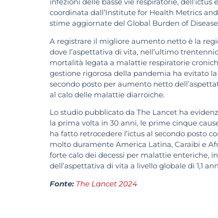
infezioni delle basse vie respiratorie, dell’ictu
coordinata dall’Institute for Health Metrics a
stime aggiornate del Global Burden of Disease
A registrare il migliore aumento netto è la re
dove l’aspettativa di vita, nell’ultimo trentenni
mortalità legata a malattie respiratorie croniche
gestione rigorosa della pandemia ha evitato la f
secondo posto per aumento netto dell’aspettat
al calo delle malattie diarroiche.
Lo studio pubblicato da The Lancet ha evidenz
la prima volta in 30 anni, le prime cinque cau
ha fatto retrocedere l’ictus al secondo posto c
molto duramente America Latina, Caraibi e Afri
forte calo dei decessi per malattie enteriche, 
dell’aspettativa di vita a livello globale di 1,1 ann
Fonte:
The Lancet 2024