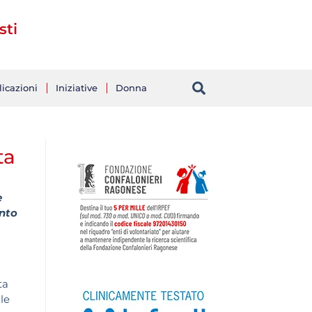
sti
icazioni
Iniziative
Donna
ta
e
ento
ta
le