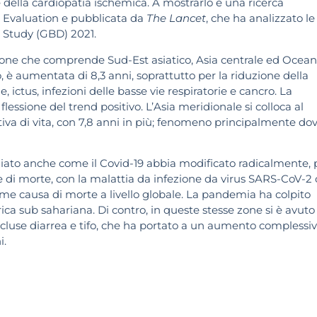
s e della cardiopatia ischemica. A mostrarlo è una ricerca
nd Evaluation e pubblicata da
The Lancet
, che ha analizzato le
 Study (GBD) 2021.
gione che comprende Sud-Est asiatico, Asia centrale ed Ocean
o, è aumentata di 8,3 anni, soprattutto per la riduzione della
, ictus, infezioni delle basse vie respiratorie e cancro. La
lessione del trend positivo. L’Asia meridionale si colloca al
iva di vita, con 7,8 anni in più; fenomeno principalmente do
iato anche come il Covid-19 abbia modificato radicalmente, 
se di morte, con la malattia da infezione da virus SARS-CoV-2
ome causa di morte a livello globale. La pandemia ha colpito
ca sub sahariana. Di contro, in queste stesse zone si è avuto
incluse diarrea e tifo, che ha portato a un aumento complessi
i.