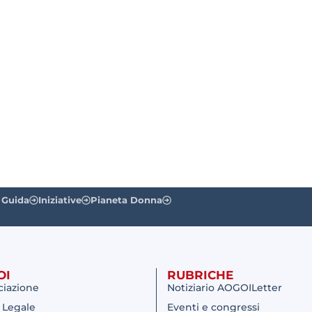
 Guida
Iniziative
Pianeta Donna
OI
RUBRICHE
ciazione
Notiziario AOGOILetter
 Legale
Eventi e congressi