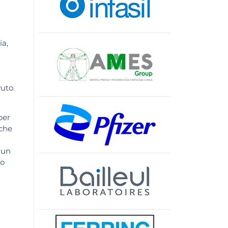
ia,
vuto
per
 che
 un
vo