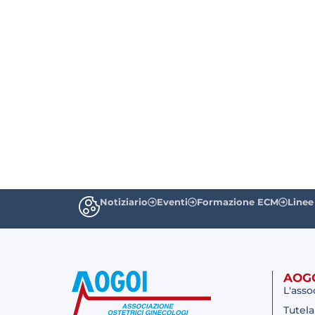
Notiziario
Eventi
Formazione ECM
Linee
AOG
L'asso
Tutela