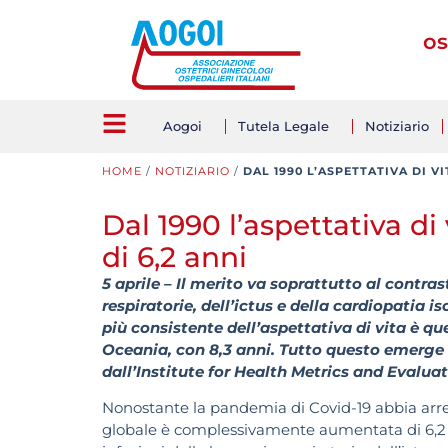
os
Aogoi
Tutela Legale
Notiziario
HOME
/
NOTIZIARIO
/
DAL 1990 L’ASPETTATIVA DI V
Dal 1990 l’aspettativa di
di 6,2 anni
5 aprile – Il merito va soprattutto al contras
respiratorie, dell’ictus e della cardiopatia 
più consistente dell’aspettativa di vita è q
Oceania, con 8,3 anni. Tutto questo emerge
dall’Institute for Health Metrics and Evaluat
Nonostante la pandemia di Covid-19 abbia arresta
globale è complessivamente aumentata di 6,2 an