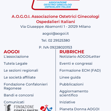
A.O.G.O.I. Associazione Ostetrici Ginecologi
Ospedalieri Italiani
Via Giuseppe Abamonti 1 - 20129 Milano
aogoi@aogoi.it
Tel. 02 29525380
P. IVA 09228020153
AOGOI
RUBRICHE
L'associazione
Notiziario AOGOILetter
Tutela Legale
Eventi e congressi
Le sezioni regionali
Formazione ECM (FAD)
Le società affiliate
Linee guida
Fondazione Confalonieri
Pubblicazioni
Ragonese
Aggiornamento
Bandi e concorsi
scientifico
Comunicati
Iniziative
Pianeta Donna AOGOI