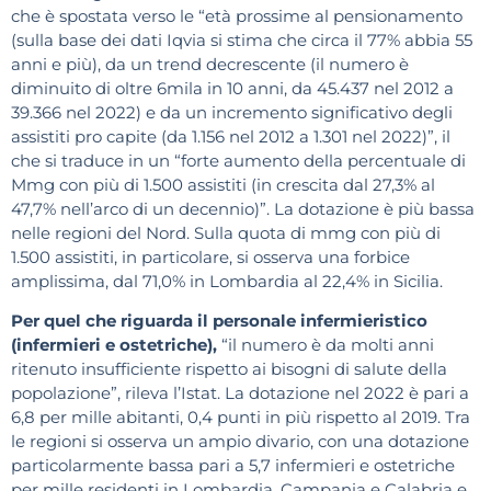
che è spostata verso le “età prossime al pensionamento
(sulla base dei dati Iqvia si stima che circa il 77% abbia 55
anni e più), da un trend decrescente (il numero è
diminuito di oltre 6mila in 10 anni, da 45.437 nel 2012 a
39.366 nel 2022) e da un incremento significativo degli
assistiti pro capite (da 1.156 nel 2012 a 1.301 nel 2022)”, il
che si traduce in un “forte aumento della percentuale di
Mmg con più di 1.500 assistiti (in crescita dal 27,3% al
47,7% nell’arco di un decennio)”. La dotazione è più bassa
nelle regioni del Nord. Sulla quota di mmg con più di
1.500 assistiti, in particolare, si osserva una forbice
amplissima, dal 71,0% in Lombardia al 22,4% in Sicilia.
Per quel che riguarda il personale infermieristico
(infermieri e ostetriche),
“il numero è da molti anni
ritenuto insufficiente rispetto ai bisogni di salute della
popolazione”, rileva l’Istat. La dotazione nel 2022 è pari a
6,8 per mille abitanti, 0,4 punti in più rispetto al 2019. Tra
le regioni si osserva un ampio divario, con una dotazione
particolarmente bassa pari a 5,7 infermieri e ostetriche
per mille residenti in Lombardia, Campania e Calabria e