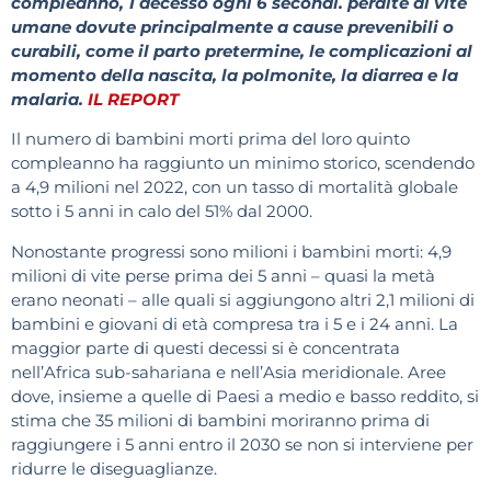
compleanno, 1 decesso ogni 6 secondi. perdite di vite
umane dovute principalmente a cause prevenibili o
curabili, come il parto pretermine, le complicazioni al
momento della nascita, la polmonite, la diarrea e la
malaria.
IL REPORT
Il numero di bambini morti prima del loro quinto
compleanno ha raggiunto un minimo storico, scendendo
a 4,9 milioni nel 2022, con un tasso di mortalità globale
sotto i 5 anni in calo del 51% dal 2000.
Nonostante progressi sono milioni i bambini morti: 4,9
milioni di vite perse prima dei 5 anni – quasi la metà
erano neonati – alle quali si aggiungono altri 2,1 milioni di
bambini e giovani di età compresa tra i 5 e i 24 anni. La
maggior parte di questi decessi si è concentrata
nell’Africa sub-sahariana e nell’Asia meridionale. Aree
dove, insieme a quelle di Paesi a medio e basso reddito, si
stima che 35 milioni di bambini moriranno prima di
raggiungere i 5 anni entro il 2030 se non si interviene per
ridurre le diseguaglianze.