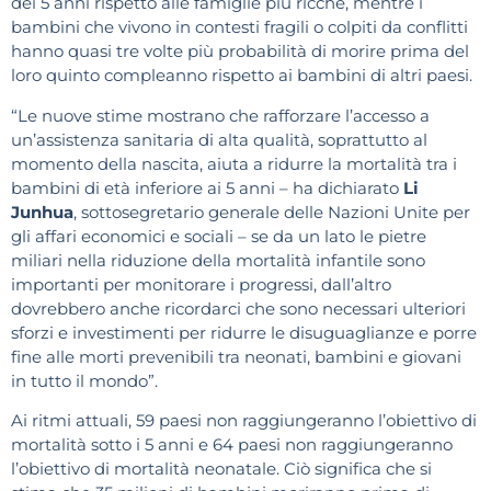
dei 5 anni rispetto alle famiglie più ricche, mentre i
bambini che vivono in contesti fragili o colpiti da conflitti
hanno quasi tre volte più probabilità di morire prima del
loro quinto compleanno rispetto ai bambini di altri paesi.
“Le nuove stime mostrano che rafforzare l’accesso a
un’assistenza sanitaria di alta qualità, soprattutto al
momento della nascita, aiuta a ridurre la mortalità tra i
bambini di età inferiore ai 5 anni – ha dichiarato
Li
Junhua
, sottosegretario generale delle Nazioni Unite per
gli affari economici e sociali – se da un lato le pietre
miliari nella riduzione della mortalità infantile sono
importanti per monitorare i progressi, dall’altro
dovrebbero anche ricordarci che sono necessari ulteriori
sforzi e investimenti per ridurre le disuguaglianze e porre
fine alle morti prevenibili tra neonati, bambini e giovani
in tutto il mondo”.
Ai ritmi attuali, 59 paesi non raggiungeranno l’obiettivo di
mortalità sotto i 5 anni e 64 paesi non raggiungeranno
l’obiettivo di mortalità neonatale. Ciò significa che si