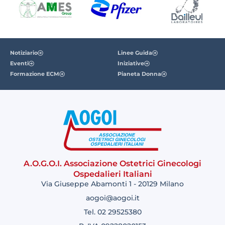
Notiziario
Linee Guida
Eventi
Iniziative
Formazione ECM
Pianeta Donna
A.O.G.O.I. Associazione Ostetrici Ginecologi
Ospedalieri Italiani
Via Giuseppe Abamonti 1 - 20129 Milano
aogoi@aogoi.it
Tel. 02 29525380