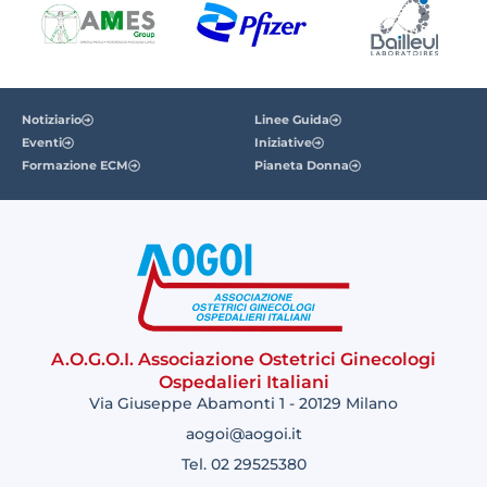
Notiziario
Linee Guida
Eventi
Iniziative
Formazione ECM
Pianeta Donna
A.O.G.O.I. Associazione Ostetrici Ginecologi
Ospedalieri Italiani
Via Giuseppe Abamonti 1 - 20129 Milano
aogoi@aogoi.it
Tel. 02 29525380