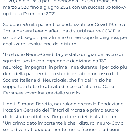
2020, ed è durato per un periodo di 70 settimane, da
marzo 2020 fino a giugno 2021, con un successivo follow-
up fino a Dicembre 2021.
Su quasi 53mila pazienti ospedalizzati per Covid-19, circa
2mila pazienti erano affetti da disturbi neuro-COVID e
sono stati seguiti per almeno 6 mesi dopo la diagnosi, per
analizzare l’evoluzione dei disturbi.
“Lo studio Neuro-Covid Italy è stato un grande lavoro di
squadra, svolto con impegno e dedizione da 160
neurologi impegnati in prima linea durante il periodo più
duro della pandemia. Lo studio è stato promosso dalla
Società Italiana di Neurologia, che fin dall’inizio ha
supportato tutte le attività di ricerca” afferma Carlo
Ferrarese, coordinatore dello studio.
Il dott. Simone Beretta, neurologo presso la Fondazione
Irccs San Gerardo dei Tintori di Monza e primo autore
dello studio sottolinea l’importanza dei risultati ottenuti:
“Un primo dato importante è che i disturbi neuro-Covid
sono diventati gradualmente meno frequenti ad ogni