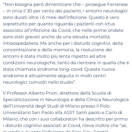
“Non bisogna però dimenticare che – prosegue Ferrarese
– in circa il 30 per cento dei pazienti, i sintomi neurologici
sono durati oltre i 6 mesi dall’infezione. Questo è vero
soprattutto per quanto riguarda i pazienti con ictus
associato all’infezione da Covid, che nelle prime ondate
sono stati gravati anche da una elevata mortalità
intraospedaliera. Ma anche per i disturbi cognitivi, della
concentrazione e della memoria, la risoluzione dei
sintomi è stata molto più lenta rispetto ad altre
condizioni neurologiche, tanto da rientrare in quella che è
stata chiamata sindrome long-covid. Questa nuova
sindrome è attualmente seguita in molti centri
neurologici coinvolti nello studio”.
Il Professor Alberto Priori, direttore della Scuola di
Specializzazione in Neurologia e della Clinica Neurologica
dell’Università degli Studi di Milano presso il Polo
Universitario San Paolo alla ASST Santi paolo e Carlo di
Milano, che con i suoi collaboratori ha descritto per primo
i disturbi cognitivi associati al Covid, rileva inoltre che “se,
quando e quanto l’infezione da Sars-Cov-2 potrà