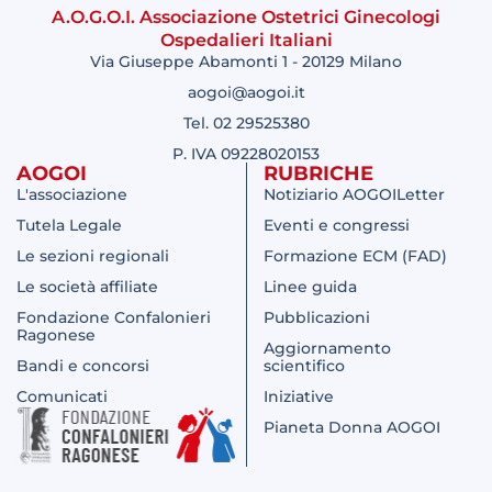
A.O.G.O.I. Associazione Ostetrici Ginecologi
Ospedalieri Italiani
Via Giuseppe Abamonti 1 - 20129 Milano
aogoi@aogoi.it
Tel. 02 29525380
P. IVA 09228020153
AOGOI
RUBRICHE
L'associazione
Notiziario AOGOILetter
Tutela Legale
Eventi e congressi
Le sezioni regionali
Formazione ECM (FAD)
Le società affiliate
Linee guida
Fondazione Confalonieri
Pubblicazioni
Ragonese
Aggiornamento
Bandi e concorsi
scientifico
Comunicati
Iniziative
Pianeta Donna AOGOI