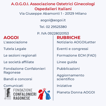
A.O.G.O.I. Associazione Ostetrici Ginecologi
Ospedalieri Italiani
Via Giuseppe Abamonti 1 - 20129 Milano
aogoi@aogoi.it
Tel. 02 29525380
P. IVA 09228020153
AOGOI
RUBRICHE
L'associazione
Notiziario AOGOILetter
Tutela Legale
Eventi e congressi
Le sezioni regionali
Formazione ECM (FAD)
Le società affiliate
Linee guida
Fondazione Confalonieri
Pubblicazioni
Ragonese
Aggiornamento
Bandi e concorsi
scientifico
Comunicati
Iniziative
Pianeta Donna AOGOI