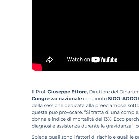
Il Prof.
Giuseppe Ettore,
Direttore del Diparti
Congresso nazionale
congiunto
SIGO-AOGOI
della sessione dedicata alla preeclampsia sottol
questa può provocare. “Si tratta di una comple
donna e indice di mortalità del 13%. Ecco perc
diagnosi e assistenza durante la gravidanza”, co
Spiega quali sono i fattori di rischio e quali le 