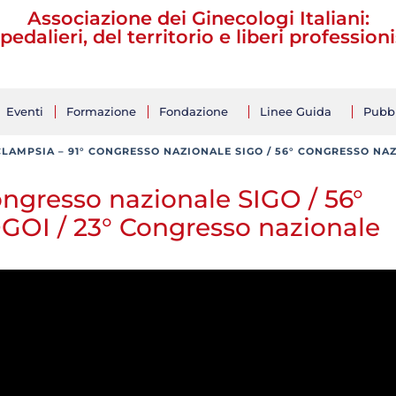
Associazione dei Ginecologi Italiani:
pedalieri, del territorio e liberi professioni
Eventi
Formazione
Fondazione
Linee Guida
Pubbl
CLAMPSIA – 91° CONGRESSO NAZIONALE SIGO / 56° CONGRESSO NA
ongresso nazionale SIGO / 56°
GOI / 23° Congresso nazionale