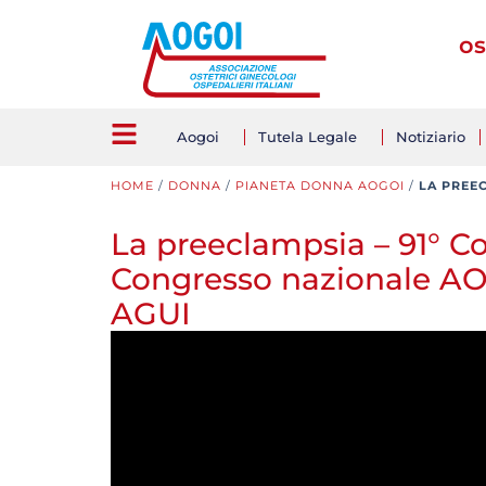
os
Aogoi
Tutela Legale
Notiziario
HOME
/
DONNA
/
PIANETA DONNA AOGOI
/
LA PREE
La preeclampsia – 91° C
Congresso nazionale AO
AGUI