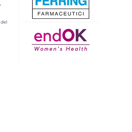
o
 del