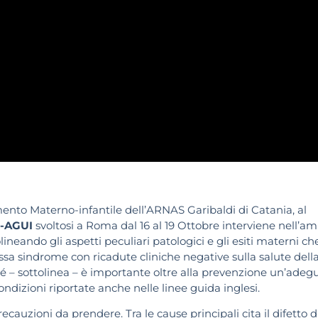
mento Materno-infantile dell’ARNAS Garibaldi di Catania, al
-AGUI
svoltosi a Roma dal 16 al 19 Ottobre interviene nell’am
ineando gli aspetti peculiari patologici e gli esiti materni ch
ssa sindrome con ricadute cliniche negative sulla salute dell
hé – sottolinea – è importante oltre alla prevenzione un’adeg
ndizioni riportate anche nelle linee guida inglesi.
precauzioni da prendere. Tra le cause principali cita il difetto d