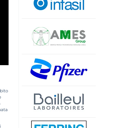
bito
e
a
uata
i