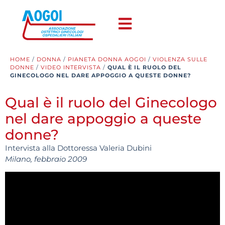
HOME
/
DONNA
/
PIANETA DONNA AOGOI
/
VIOLENZA SULLE
DONNE
/
VIDEO INTERVISTA
/
QUAL È IL RUOLO DEL
GINECOLOGO NEL DARE APPOGGIO A QUESTE DONNE?
Qual è il ruolo del Ginecologo
nel dare appoggio a queste
donne?
Intervista alla Dottoressa Valeria Dubini
Milano, febbraio 2009