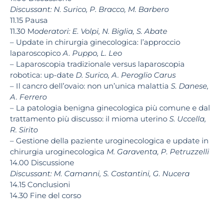
Discussant:
N. Surico, P. Bracco, M. Barbero
11.15
Pausa
11.30
M
oderatori:
E. Volpi, N. Biglia, S. Abate
– Update in chirurgia ginecologica: l’approccio
laparoscopico
A. Puppo, L. Leo
– Laparoscopia tradizionale versus laparoscopia
robotica: up-date
D. Surico,
A. Peroglio Carus
– Il cancro dell’ovaio: non un’unica malattia
S. Danese,
A. Ferrero
–
La patologia benigna ginecologica più comune e dal
trattamento più discusso: il mioma uterino
S. Uccella,
R. Sirito
–
Gestione della paziente uroginecologica e update in
chirurgia
uroginecologica
M. Garaventa, P. Petruzzelli
14.00
Discussione
Discussant:
M. Camanni, S. Costantini, G. Nucera
14.15
Conclusioni
14.30
Fine del corso