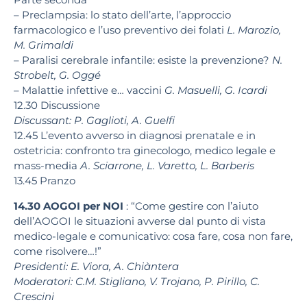
– Preclampsia: lo stato dell’arte, l’approccio
farmacologico e l’uso
preventivo dei folati
L. Marozio,
M. Grimaldi
– Paralisi cerebrale infantile: esiste la prevenzione?
N.
Strobelt, G. Oggé
– Malattie infettive e… vaccini
G. Masuelli, G. Icardi
12.30
Discussione
Discussant:
P. Gaglioti, A. Guelfi
12.45
L’evento avverso in diagnosi prenatale e in
ostetricia: confronto tra ginecologo, medico legale e
mass-media
A. Sciarrone, L. Varetto,
L. Barberis
13.45
Pranzo
14.30
AOGOI per NOI
: “Come gestire con l’aiuto
dell’AOGOI le situazioni avverse dal punto di vista
medico-legale e comunicativo: cosa fare, cosa non fare,
come risolvere…!”
Presidenti:
E. Viora, A. Chiàntera
Moderatori:
C.M. Stigliano, V. Trojano, P. Pirillo, C.
Crescini