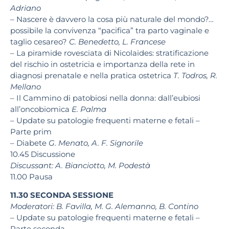
Adriano
– Nascere è davvero la cosa più naturale del mondo?…
possibile la convivenza “pacifica” tra parto vaginale e
taglio cesareo?
C. Benedetto, L. Francese
– La piramide rovesciata di Nicolaides: stratificazione
del rischio in ostetricia e importanza della rete in
diagnosi prenatale e nella pratica ostetrica
T. Todros, R.
Mellano
– Il Cammino di patobiosi nella donna: dall’eubiosi
all’oncobiomica
E. Palma
–
Update su patologie frequenti materne e fetali –
Parte prim
– D
iabete
G. Menato, A. F. Signorile
10.45
Discussione
Discussant:
A. Bianciotto, M. Podestà
11.00
Pausa
11.30
SECONDA SESSIONE
Moderatori:
B. Favilla, M. G. Alemanno, B. Contino
– Update su patologie frequenti materne e fetali –
Parte seconda