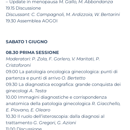
– Update in menopausa
M. Gallo, M. Abbondanza
19.15
Discussione
Discussant:
C. Campagnoli, M. Ardizzoia, W. Bertarini
19.30
Assemblea AOGOI
SABATO 1 GIUGNO
08.30
PRIMA SESSIONE
Moderatori:
P. Zola, F. Gorlero, V. Maritati, P.
Cristoforoni
09.00
La patologia oncologica ginecologica: punti di
partenza e punti di
arrivo
O. Bertetto
09.30
La diagnostica ecografica: grande conquista dei
ginecologi
A. Testa
10.00
Immagini diagnostiche e corrispondenza
anatomica della patologia
ginecologica
R. Giacchello,
E. Piovano, E. Olearo
10.30
Il ruolo dell’isteroscopia: dalla diagnosi al
trattamento
G. Gregori,
G. Azioni
11.00
Discussione