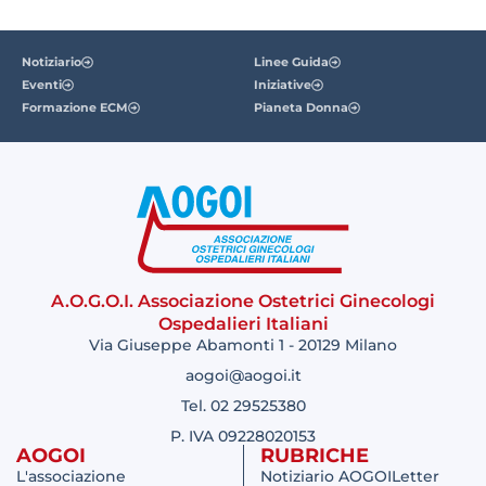
Notiziario
Linee Guida
Eventi
Iniziative
Formazione ECM
Pianeta Donna
A.O.G.O.I. Associazione Ostetrici Ginecologi
Ospedalieri Italiani
Via Giuseppe Abamonti 1 - 20129 Milano
aogoi@aogoi.it
Tel. 02 29525380
P. IVA 09228020153
AOGOI
RUBRICHE
L'associazione
Notiziario AOGOILetter