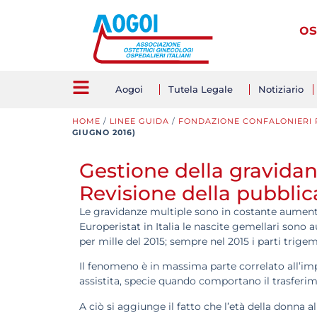
os
Aogoi
Tutela Legale
Notiziario
HOME
/
LINEE GUIDA
/
FONDAZIONE CONFALONIERI
GIUGNO 2016)
Gestione della gravida
Revisione della pubblic
Le gravidanze multiple sono in costante aument
Europeristat in Italia le nascite gemellari sono a
per mille del 2015; sempre nel 2015 i parti trigemi
Il fenomeno è in massima parte correlato all’im
assistita, specie quando comportano il trasferim
A ciò si aggiunge il fatto che l’età della donn