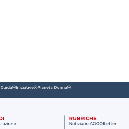
 Guida
Iniziative
Pianeta Donna
OI
RUBRICHE
ciazione
Notiziario AOGOILetter