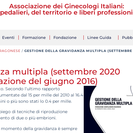
Associazione dei Ginecologi Italiani:
pedalieri, del territorio e liberi professioni
Eventi
Formazione
Fondazione
Linee Guida
Pubbl
 RAGONESE
/
GESTIONE DELLA GRAVIDANZA MULTIPLA (SETTEMBRE 
nza multipla (settembre 2020
azione del giugno 2016)
o. Secondo l’ultimo rapporto
umentate dal 15 per mille del 2010 al 16.4
ni o più sono stati lo 0.4 per mille.
piego di tecniche di riproduzione
ento di due o più embrioni.
a al momento della gravidanza è sempre