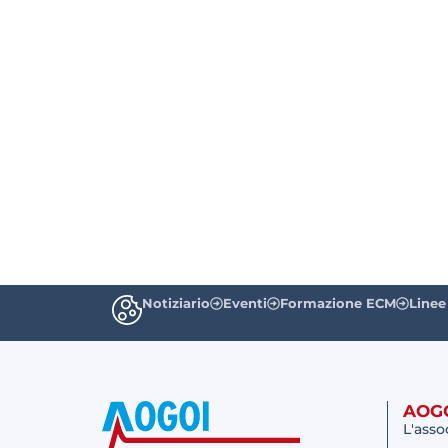
Notiziario
Eventi
Formazione ECM
Linee
AOG
L'asso