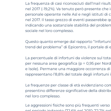
La frequenza di casi riconosciuti dall’Inail risul
nel 2017 (-19,2%). Va tenuto però presente che 
personale operante nelle Asl e negli istituti di
nel 2017. Il tasso grezzo di eventi passerebbe q
indicando una sostanziale stabilità del problem
sociale nel loro complesso.
Questo quanto emerge dal rapporto “Infortuni l
trend del problema” di Epicentro, il portale di e
La percentuale di infortuni da violenze sul tota
per nessuna area geografica (p = 0,95 per Nord-
e Isole). Permane una maggiore occorrenza di 
rappresentano l’8,8% del totale degli infortuni 
Le frequenze per classe di età evidenziano com
presentino differenze significative della distrib
nel loro complesso.
Le aggressioni fisiche sono più frequenti verso 
nel periodo indagato (72,6% nel 2010; 72,7% nel