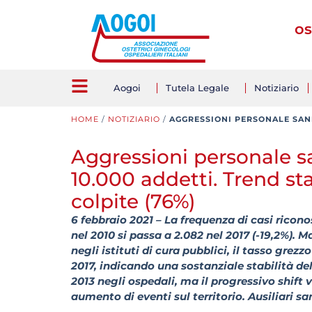
os
Aogoi
Tutela Legale
Notiziario
HOME
/
NOTIZIARIO
/
AGGRESSIONI PERSONALE SANIT
Aggressioni personale sa
10.000 addetti. Trend st
colpite (76%)
6 febbraio 2021 – La frequenza di casi riconos
nel 2010 si passa a 2.082 nel 2017 (-19,2%). M
negli istituti di cura pubblici, il tasso grezz
2017, indicando una sostanziale stabilità de
2013 negli ospedali, ma il progressivo shift
aumento di eventi sul territorio. Ausiliari san