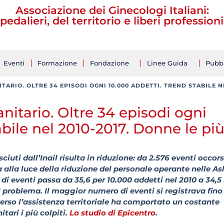
Associazione dei Ginecologi Italiani:
pedalieri, del territorio e liberi professioni
Eventi
Formazione
Fondazione
Linee Guida
Pubbl
ARIO. OLTRE 34 EPISODI OGNI 10.000 ADDETTI. TREND STABILE NE
nitario. Oltre 34 episodi ogni
abile nel 2010-2017. Donne le pi
ciuti dall’Inail risulta in riduzione: da 2.576 eventi occors
a alla luce della riduzione del personale operante nelle Asl
o di eventi passa da 35,6 per 10.000 addetti nel 2010 a 34,5
l problema. Il maggior numero di eventi si registrava fino
 verso l’assistenza territoriale ha comportato un costante
itari i più colpiti.
Lo studio di Epicentro
.