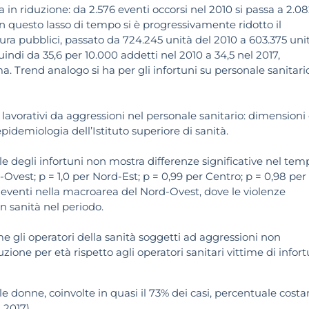
ta in riduzione: da 2.576 eventi occorsi nel 2010 si passa a 2.0
in questo lasso di tempo si è progressivamente ridotto il
 cura pubblici, passato da 724.245 unità del 2010 a 603.375 uni
uindi da 35,6 per 10.000 addetti nel 2010 a 34,5 nel 2017,
a. Trend analogo si ha per gli infortuni su personale sanitari
avorativi da aggressioni nel personale sanitario: dimensioni
pidemiologia dell’Istituto superiore di sanità.
le degli infortuni non mostra differenze significative nel tem
Ovest; p = 1,0 per Nord-Est; p = 0,99 per Centro; p = 0,98 per
eventi nella macroarea del Nord-Ovest, dove le violenze
in sanità nel periodo.
e gli operatori della sanità soggetti ad aggressioni non
uzione per età rispetto agli operatori sanitari vittime di infort
le donne, coinvolte in quasi il 73% dei casi, percentuale costa
 2017).