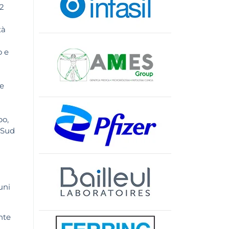
82
tà
o e
 e
po,
 Sud
uni
nte