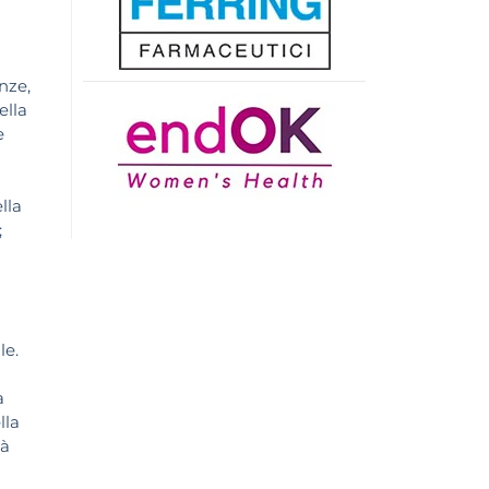
enze,
ella
e
lla
;
le.
a
lla
tà