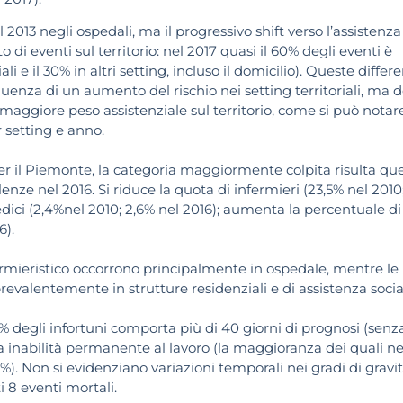
 2013 negli ospedali, ma il progressivo shift verso l’assistenza
i eventi sul territorio: nel 2017 quasi il 60% degli eventi è
li e il 30% in altri setting, incluso il domicilio). Queste differ
uenza di un aumento del rischio nei setting territoriali, ma d
 maggiore peso assistenziale sul territorio, come si può notar
r setting e anno.
er il Piemonte, la categoria maggiormente colpita risulta que
iolenze nel 2016. Si riduce la quota di infermieri (23,5% nel 2010
dici (2,4%nel 2010; 2,6% nel 2016); aumenta la percentuale di
6).
ermieristico occorrono principalmente in ospedale, mentre le
revalentemente in strutture residenziali e di assistenza socia
9% degli infortuni comporta più di 40 giorni di prognosi (senz
 inabilità permanente al lavoro (la maggioranza dei quali ne
3%). Non si evidenziano variazioni temporali nei gradi di gravi
i 8 eventi mortali.