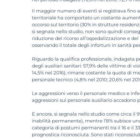
Il maggior numero di eventi si registrava fino al
territoriale ha comportato un costante aumento d
occorso sul territorio (30% in strutture residenzia
si segnala nello studio, non sono quindi conseg
riduzione del ricorso all’ospedalizzazione e del
osservando il totale degli infortuni in sanità pe
Riguardo la qualifica professionale, indagata p
degli ausiliari sanitari: 57,9% delle vittime di v
14,5% nel 2016); rimane costante la quota di me
personale tecnico (4,8% nel 2010; 20,6% nel 201
Le aggressioni verso il personale medico e inf
aggressioni sul personale ausiliario accadono p
E ancora, si segnala nello studio come circa il 
inabilità permanente), mentre l’8% subisce una
categoria di postumi permanenti tra il 16 e il 3
prognostica riconosciuta. Sono stati riconosciut