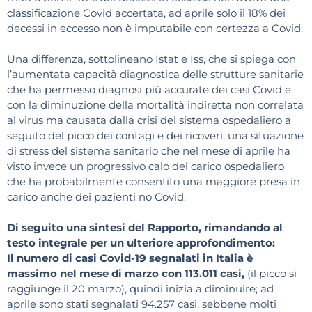
classificazione Covid accertata, ad aprile solo il 18% dei
decessi in eccesso non è imputabile con certezza a Covid.
Una differenza, sottolineano Istat e Iss, che si spiega con
l’aumentata capacità diagnostica delle strutture sanitarie
che ha permesso diagnosi più accurate dei casi Covid e
con la diminuzione della mortalità indiretta non correlata
al virus ma causata dalla crisi del sistema ospedaliero a
seguito del picco dei contagi e dei ricoveri, una situazione
di stress del sistema sanitario che nel mese di aprile ha
visto invece un progressivo calo del carico ospedaliero
che ha probabilmente consentito una maggiore presa in
carico anche dei pazienti no Covid.
Di seguito una sintesi del Rapporto, rimandando al
testo integrale per un ulteriore approfondimento:
Il numero di casi Covid-19 segnalati in Italia è
massimo nel mese di marzo con 113.011 casi,
(il picco si
raggiunge il 20 marzo), quindi inizia a diminuire; ad
aprile sono stati segnalati 94.257 casi, sebbene molti