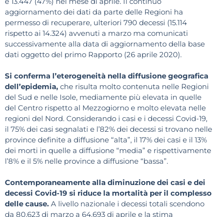
e 13.447 (47%) nel mese di aprile. Il continuo
aggiornamento dei dati da parte delle Regioni ha
permesso di recuperare, ulteriori 790 decessi (15.114
rispetto ai 14.324) avvenuti a marzo ma comunicati
successivamente alla data di aggiornamento della base
dati oggetto del primo Rapporto (26 aprile 2020).
Si conferma l’eterogeneità nella diffusione geografica
dell’epidemia,
che risulta molto contenuta nelle Regioni
del Sud e nelle Isole, mediamente più elevata in quelle
del Centro rispetto al Mezzogiorno e molto elevata nelle
regioni del Nord. Considerando i casi e i decessi Covid-19,
il 75% dei casi segnalati e l’82% dei decessi si trovano nelle
province definite a diffusione “alta”, il 17% dei casi e il 13%
dei morti in quelle a diffusione “media” e rispettivamente
l’8% e il 5% nelle province a diffusione “bassa”.
Contemporaneamente alla diminuzione dei casi e dei
decessi Covid-19 si riduce la mortalità per il complesso
delle cause.
A livello nazionale i decessi totali scendono
da 80.623 di marzo a 64.693 di aprile e la stima