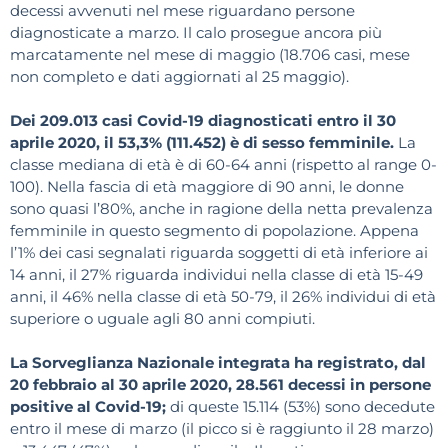
decessi avvenuti nel mese riguardano persone
diagnosticate a marzo. Il calo prosegue ancora più
marcatamente nel mese di maggio (18.706 casi, mese
non completo e dati aggiornati al 25 maggio).
Dei 209.013 casi Covid-19 diagnosticati entro il 30
aprile 2020, il 53,3% (111.452) è di sesso femminile.
La
classe mediana di età è di 60-64 anni (rispetto al range 0-
100). Nella fascia di età maggiore di 90 anni, le donne
sono quasi l’80%, anche in ragione della netta prevalenza
femminile in questo segmento di popolazione. Appena
l’1% dei casi segnalati riguarda soggetti di età inferiore ai
14 anni, il 27% riguarda individui nella classe di età 15-49
anni, il 46% nella classe di età 50-79, il 26% individui di età
superiore o uguale agli 80 anni compiuti.
La Sorveglianza Nazionale integrata ha registrato, dal
20 febbraio al 30 aprile 2020, 28.561 decessi in persone
positive al Covid-19;
di queste 15.114 (53%) sono decedute
entro il mese di marzo (il picco si è raggiunto il 28 marzo)