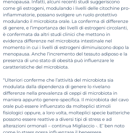
menopausa. Infatti, alcuni recenti studi suggeriscono
come gli estrogeni, modulando i livelli delle citochine pro-
infiammatorie, possano svolgere un ruolo protettivo
modulando il microbiota orale. La conferma di differenze
di genere, e l’importanza dei livelli di estrogeni circolanti,
è confermata da altri studi clinici che mettono in
evidenza differenze nel microbiota intestinale nel
momento in cui i livelli di estrogeni diminuiscono dopo la
menopausa. Anche l’incremento del tessuto adiposo e la
presenza di uno stato di obesità può influenzare le
caratteristiche del microbiota.
“Ulteriori conferme che l’attività del microbiota sia
modulata dalla dipendenza di genere lo rivelano
differenze nella prevalenza di ceppi di microbiota in
maniera appunto genere-specifica. Il microbiota del cavo
orale può essere influenzato da molteplici stimoli
fisiologici oppure, a loro volta, molteplici specie batteriche
possono essere reattive a diversi tipi di stress e ad
alterazioni ormonali – continua Migliaccio -. E’ ben noto
come lo stress possa influenzare il benessere