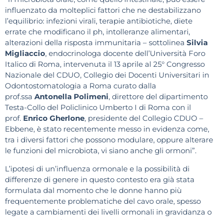
influenzato da molteplici fattori che ne destabilizzano
l’equilibrio: infezioni virali, terapie antibiotiche, diete
errate che modificano il ph, intolleranze alimentari,
alterazioni della risposta immunitaria – sottolinea
Silvia
Migliaccio
, endocrinologa docente dell’Università Foro
Italico di Roma, intervenuta il 13 aprile al 25° Congresso
Nazionale del CDUO, Collegio dei Docenti Universitari in
Odontostomatologia a Roma curato dalla
prof.ssa
Antonella Polimeni
, direttore del dipartimento
Testa-Collo del Policlinico Umberto I di Roma con il
prof.
Enrico Gherlone
, presidente del Collegio CDUO –
Ebbene, è stato recentemente messo in evidenza come,
tra i diversi fattori che possono modulare, oppure alterare
le funzioni del microbiota, vi siano anche gli ormoni”.
L’ipotesi di un’influenza ormonale e la possibilità di
differenze di genere in questo contesto era già stata
formulata dal momento che le donne hanno più
frequentemente problematiche del cavo orale, spesso
legate a cambiamenti dei livelli ormonali in gravidanza o