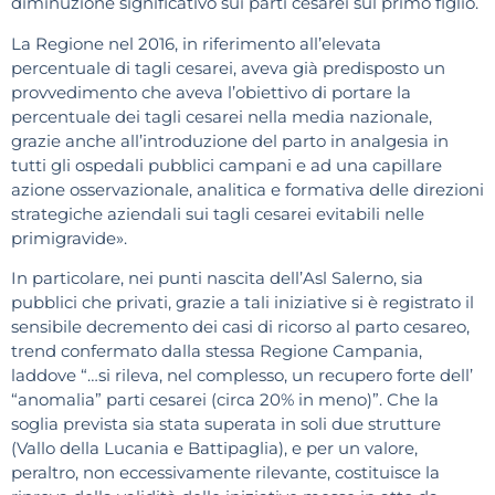
diminuzione significativo sui parti cesarei sul primo figlio.
La Regione nel 2016, in riferimento all’elevata
percentuale di tagli cesarei, aveva già predisposto un
provvedimento che aveva l’obiettivo di portare la
percentuale dei tagli cesarei nella media nazionale,
grazie anche all’introduzione del parto in analgesia in
tutti gli ospedali pubblici campani e ad una capillare
azione osservazionale, analitica e formativa delle direzioni
strategiche aziendali sui tagli cesarei evitabili nelle
primigravide».
In particolare, nei punti nascita dell’Asl Salerno, sia
pubblici che privati, grazie a tali iniziative si è registrato il
sensibile decremento dei casi di ricorso al parto cesareo,
trend confermato dalla stessa Regione Campania,
laddove “…si rileva, nel complesso, un recupero forte dell’
“anomalia” parti cesarei (circa 20% in meno)”. Che la
soglia prevista sia stata superata in soli due strutture
(Vallo della Lucania e Battipaglia), e per un valore,
peraltro, non eccessivamente rilevante, costituisce la