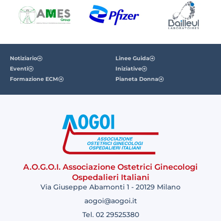
Notiziario
Linee Guida
Eventi
Iniziative
Formazione ECM
Pianeta Donna
A.O.G.O.I. Associazione Ostetrici Ginecologi
Ospedalieri Italiani
Via Giuseppe Abamonti 1 - 20129 Milano
aogoi@aogoi.it
Tel. 02 29525380