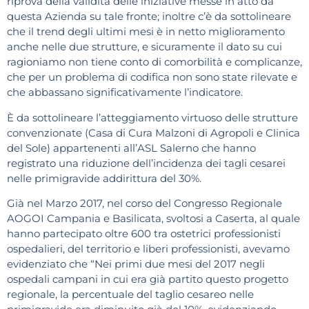
riprova della validità delle iniziative messe in atto da
questa Azienda su tale fronte; inoltre c’è da sottolineare
che il trend degli ultimi mesi è in netto miglioramento
anche nelle due strutture, e sicuramente il dato su cui
ragioniamo non tiene conto di comorbilità e complicanze,
che per un problema di codifica non sono state rilevate e
che abbassano significativamente l’indicatore.
È da sottolineare l’atteggiamento virtuoso delle strutture
convenzionate (Casa di Cura Malzoni di Agropoli e Clinica
del Sole) appartenenti all’ASL Salerno che hanno
registrato una riduzione dell’incidenza dei tagli cesarei
nelle primigravide addirittura del 30%.
Già nel Marzo 2017, nel corso del Congresso Regionale
AOGOI Campania e Basilicata, svoltosi a Caserta, al quale
hanno partecipato oltre 600 tra ostetrici professionisti
ospedalieri, del territorio e liberi professionisti, avevamo
evidenziato che “Nei primi due mesi del 2017 negli
ospedali campani in cui era già partito questo progetto
regionale, la percentuale del taglio cesareo nelle