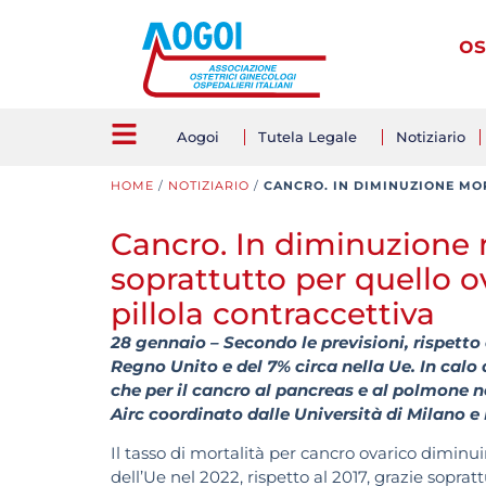
os
Aogoi
Tutela Legale
Notiziario
HOME
/
NOTIZIARIO
/
CANCRO. IN DIMINUZIONE MO
Cancro. In diminuzione m
soprattutto per quello ov
pillola contraccettiva
28 gennaio – Secondo le previsioni, rispetto 
Regno Unito e del 7% circa nella Ue. In calo 
che per il cancro al pancreas e al polmone n
Airc coordinato dalle Università di Milano 
Il tasso di mortalità per cancro ovarico diminui
dell’Ue nel 2022, rispetto al 2017, grazie soprattu