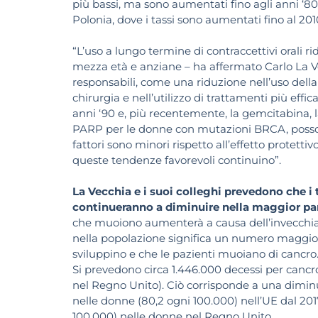
più bassi, ma sono aumentati fino agli anni ‘8
Polonia, dove i tassi sono aumentati fino al 201
“L’uso a lungo termine di contraccettivi orali ri
mezza età e anziane – ha affermato Carlo La Ve
responsabili, come una riduzione nell’uso della
chirurgia e nell’utilizzo di trattamenti più effic
anni ‘90 e, più recentemente, la gemcitabina, l
PARP per le donne con mutazioni BRCA, possono
fattori sono minori rispetto all’effetto protetti
queste tendenze favorevoli continuino”.
La Vecchia e i suoi colleghi prevedono che i 
continueranno a diminuire nella maggior par
che muoiono aumenterà a causa dell’invecchi
nella popolazione significa un numero maggiore 
sviluppino e che le pazienti muoiano di cancro
Si prevedono circa 1.446.000 decessi per cancro
nel Regno Unito). Ciò corrisponde a una diminu
nelle donne (80,2 ogni 100.000) nell’UE dal 2017
100.000) nelle donne nel Regno Unito.