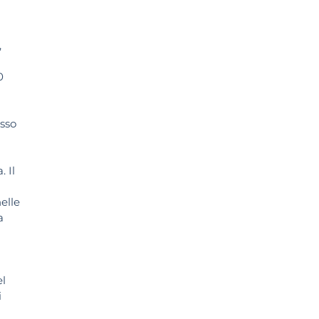
,
0
asso
 Il
elle
a
el
i