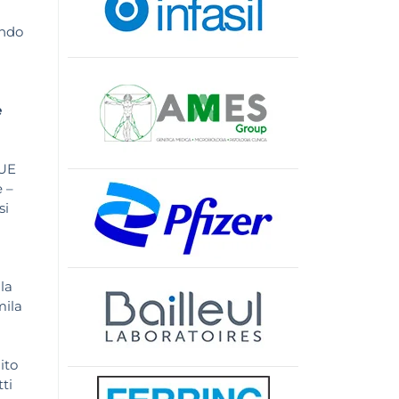
ondo
e
’UE
e –
si
la
mila
ito
ti