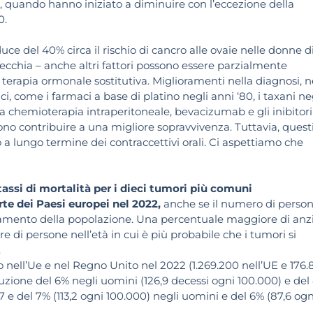
0, quando hanno iniziato a diminuire con l’eccezione della
0.
duce del 40% circa il rischio di cancro alle ovaie nelle donne d
cchia – anche altri fattori possono essere parzialmente
 terapia ormonale sostitutiva. Miglioramenti nella diagnosi, n
aci, come i farmaci a base di platino negli anni ‘80, i taxani ne
a chemioterapia intraperitoneale, bevacizumab e gli inibitori
 contribuire a una migliore sopravvivenza. Tuttavia, quest
vo a lungo termine dei contraccettivi orali. Ci aspettiamo che
tassi di mortalità per i dieci tumori più comuni
te dei Paesi europei nel 2022,
anche se il numero di perso
amento della popolazione. Una percentuale maggiore di anz
di persone nell’età in cui è più probabile che i tumori si
.
 nell’Ue e nel Regno Unito nel 2022 (1.269.200 nell’UE e 176
zione del 6% negli uomini (126,9 decessi ogni 100.000) e del
 e del 7% (113,2 ogni 100.000) negli uomini e del 6% (87,6 ogn