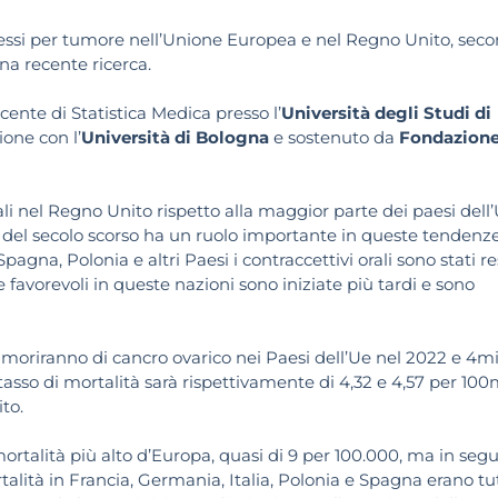
ecessi per tumore nell’Unione Europea e nel Regno Unito, sec
na recente ricerca.
ocente di Statistica Medica presso l’
Università degli Studi di
ione con l’
Università di Bologna
e sostenuto da
Fondazion
rali nel Regno Unito rispetto alla maggior parte dei paesi dell
0 del secolo scorso ha un ruolo importante in queste tendenz
Spagna, Polonia e altri Paesi i contraccettivi orali sono stati re
e favorevoli in queste nazioni sono iniziate più tardi e sono
 moriranno di cancro ovarico nei Paesi dell’Ue nel 2022 e 4mi
tasso di mortalità sarà rispettivamente di 4,32 e 4,57 per 100
to.
mortalità più alto d’Europa, quasi di 9 per 100.000, ma in segu
talità in Francia, Germania, Italia, Polonia e Spagna erano tut