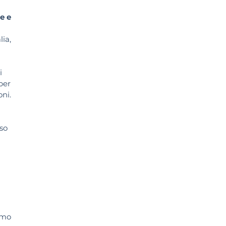
e e
ia,
i
per
oni.
sso
imo