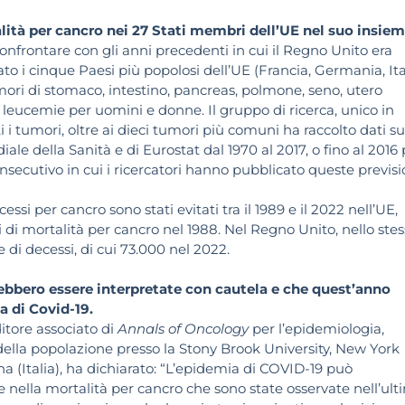
talità per cancro nei 27 Stati membri dell’UE nel suo insiem
confrontare con gli anni precedenti in cui il Regno Unito era
i cinque Paesi più popolosi dell’UE (Francia, Germania, Ital
mori di stomaco, intestino, pancreas, polmone, seno, utero
e leucemie per uomini e donne. Il gruppo di ricerca, unico in
 i tumori, oltre ai dieci tumori più comuni ha raccolto dati su
le della Sanità e di Eurostat dal 1970 al 2017, o fino al 2016 
secutivo in cui i ricercatori hanno pubblicato queste previsi
essi per cancro sono stati evitati tra il 1989 e il 2022 nell’UE,
si di mortalità per cancro nel 1988. Nel Regno Unito, nello ste
 di decessi, di cui 73.000 nel 2022.
rebbero essere interpretate con cautela e che quest’anno
a di Covid-19.
itore associato di
Annals of Oncology
per l’epidemiologia,
 della popolazione presso la Stony Brook University, New York
na (Italia), ha dichiarato: “L’epidemia di COVID-19 può
 nella mortalità per cancro che sono state osservate nell’ult