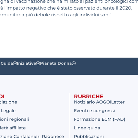
na di vaccinazione che ha mirato ai pazienti oncologici co
à l’impatto negativo che è stato osservato durante il 2020,
unitaria più debole rispetto agli individui sani”.
 Guida
Iniziative
Pianeta Donna
OI
RUBRICHE
ciazione
Notiziario AOGOILetter
 Legale
Eventi e congressi
ioni regionali
Formazione ECM (FAD)
ietà affiliate
Linee guida
zione Confalonieri Ragonese
Pubblicazioni