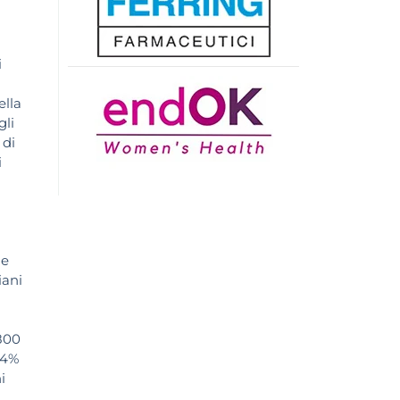
i
ella
gli
 di
i
ne
iani
.800
 4%
i