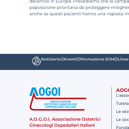
decennio in Europa. Prevediamo che la campag
popolazione prioritaria da proteggere mitigher
anche se questi pazienti hanno una risposta imm
Notiziario
Eventi
Formazione ECM
Linee
AOG
L'asso
Tutela
Le sez
A.O.G.O.I. Associazione Ostetrici
Le soc
Ginecologi Ospedalieri Italiani
Fonda