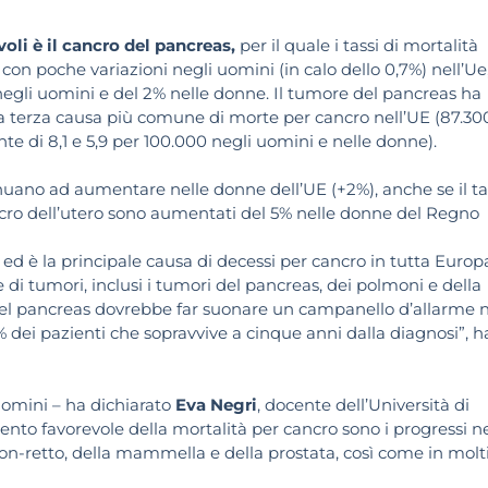
oli è il cancro del pancreas,
per il quale i tassi di mortalità
n poche variazioni negli uomini (in calo dello 0,7%) nell’Ue
egli uomini e del 2% nelle donne. Il tumore del pancreas ha
 terza causa più comune di morte per cancro nell’UE (87.30
te di 8,1 e 5,9 per 100.000 negli uomini e nelle donne).
uano ad aumentare nelle donne dell’UE (+2%), anche se il t
ncro dell’utero sono aumentati del 5% nelle donne del Regno
ed è la principale causa di decessi per cancro in tutta Europa.
e di tumori, inclusi i tumori del pancreas, dei polmoni e della
del pancreas dovrebbe far suonare un campanello d’allarme n
% dei pazienti che sopravvive a cinque anni dalla diagnosi”, h
uomini – ha dichiarato
Eva Negri
, docente dell’Università di
nto favorevole della mortalità per cancro sono i progressi n
lon-retto, della mammella e della prostata, così come in molt