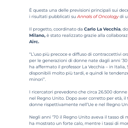
È questa una delle previsioni principali sui d
i risultati pubblicati su
Annals of Oncology
di u
Il progetto, coordinato da
Carlo La Vecchia
, d
Milano,
è stato realizzato grazie alla collaboraz
Airc.
“L’uso più precoce e diffuso di contraccettivi o
per le generazioni di donne nate dagli anni ‘3
ha affermato il professor La Vecchia – in Italia, 
disponibili molto più tardi, e quindi le tendenz
minori”.
I ricercatori prevedono che circa 26.500 donne
nel Regno Unito. Dopo aver corretto per età, il 
donne rispettivamente nell’Ue e nel Regno Uni
Negli anni ‘70 il Regno Unito aveva il tasso di 
ha mostrato un forte calo, mentre i tassi di mor