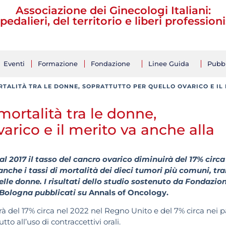
Associazione dei Ginecologi Italiani:
pedalieri, del territorio e liberi professioni
Eventi
Formazione
Fondazione
Linee Guida
Pubbl
RTALITÀ TRA LE DONNE, SOPRATTUTTO PER QUELLO OVARICO E IL
ortalità tra le donne,
arico e il merito va anche alla
al 2017 il tasso del cancro ovarico diminuirà del 17% circa
anche i tassi di mortalità dei dieci tumori più comuni, tr
elle donne. I risultati dello studio sostenuto da Fondazio
e Bologna pubblicati su
Annals of Oncology.
rà del 17% circa nel 2022 nel Regno Unito e del 7% circa nei p
tto all’uso di contraccettivi orali.