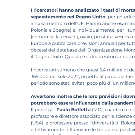
I ricercatori hanno analizzato i tassi di mor
separatamente nel Regno Unito,
per poterli 
ancora membro dell’UE. Hanno anche esaminato 
Polonia e Spagna) e, individualmente, per i tu
(compresa la cervice), ovaio, prostata, vescica 
Europa a pubblicare previsioni annuali per tutti
decessi dai database dell’Organizzazione Mondia
il Regno Unito. Questo è il dodicesimo anno con
I ricercatori stimano che quasi 5,4 milioni di dec
369.000 nel solo 2022, rispetto al picco dei tas
periodo sono stati evitati poco più di un milione
Avvertono inoltre che le loro previsioni dov
potrebbero essere influenzate dalla pandemi
Il professor
Paolo Boffetta
(MD), coautore e ed
professore e direttore associato per le scienze
(USA), e professore presso l’Università di Bolog
effettivamente influenzare le tendenze positive