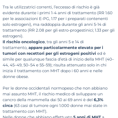
Tra le utilizzatrici correnti, l’eccesso di rischio è già
evidente durante i primi 1-4 anni di trattamento (RR 1.60
per le associazioni E-PG, 1.17 per i preparati contenenti
solo estrogeni), ma raddoppia durante gli anni 5-14 di
trattamento (RR 2.08 per gli estro-progestinici; 1.33 per gli
estrogeni).
Il rischio oncologico
, tra gli anni 5 e 14 di
trattamento,
appare particolarmente elevato per i
tumori con recettori per gli estrogeni positivi
ed è
simile per qualunque fascia d’età di inizio della MHT (40–
44, 45–49, 50–54 e 55–59); risulta attenuato solo in chi
inizia il trattamento con MHT dopo i 60 anni e nelle
donne obese.
Per le donne occidentali normopeso che non abbiano
mai assunto MHT, il rischio medico di sviluppare un
cancro della mammella dai 50 ai 69 anni è del
6,3%
circa
(63 casi di tumore ogni 1.000 donne mai state in
trattamento con MHT).
Nelle donne che abbiano effettuato
5 anni di MHT
a