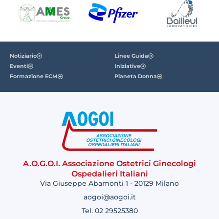
Notiziario
Linee Guida
Eventi
Iniziative
Formazione ECM
Pianeta Donna
A.O.G.O.I. Associazione Ostetrici Ginecologi
Ospedalieri Italiani
Via Giuseppe Abamonti 1 - 20129 Milano
aogoi@aogoi.it
Tel. 02 29525380