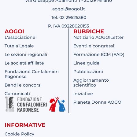
Via Giuseppe Abamonti 1 - 20129 Milano
aogoi@aogoi.it
Tel. 02 29525380
P. IVA 09228020153
AOGOI
RUBRICHE
L'associazione
Notiziario AOGOILetter
Tutela Legale
Eventi e congressi
Le sezioni regionali
Formazione ECM (FAD)
Le società affiliate
Linee guida
Fondazione Confalonieri
Pubblicazioni
Ragonese
Aggiornamento
Bandi e concorsi
scientifico
Comunicati
Iniziative
Pianeta Donna AOGOI
INFORMATIVE
Cookie Policy