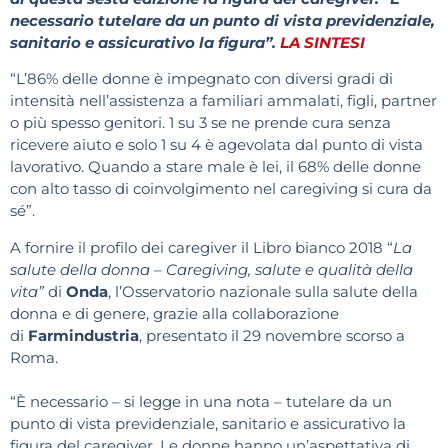
necessario tutelare da un punto di vista previdenziale,
sanitario e assicurativo la figura”.
LA SINTESI
“L’86% delle donne è impegnato con diversi gradi di
intensità nell’assistenza a familiari ammalati, figli, partner
o più spesso genitori. 1 su 3 se ne prende cura senza
ricevere aiuto e solo 1 su 4 è agevolata dal punto di vista
lavorativo. Quando a stare male è lei, il 68% delle donne
con alto tasso di coinvolgimento nel caregiving si cura da
sé”.
A fornire il profilo dei caregiver il Libro bianco 2018 “
La
salute della donna – Caregiving, salute e qualità della
vita”
di
Onda
, l’Osservatorio nazionale sulla salute della
donna e di genere, grazie alla collaborazione
di
Farmindustria
, presentato il 29 novembre scorso a
Roma.
“È necessario – si legge in una nota – tutelare da un
punto di vista previdenziale, sanitario e assicurativo la
figura del caregiver. Le donne hanno un’aspettativa di