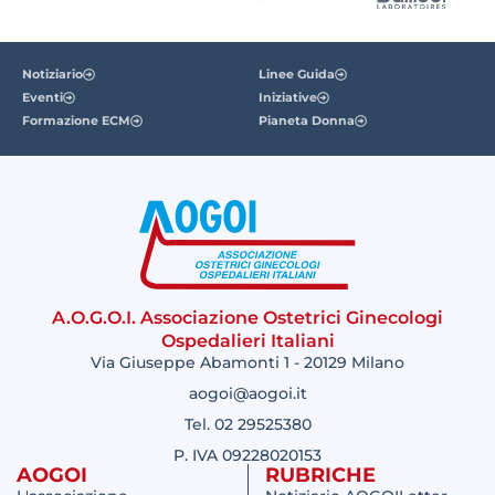
Notiziario
Linee Guida
Eventi
Iniziative
Formazione ECM
Pianeta Donna
A.O.G.O.I. Associazione Ostetrici Ginecologi
Ospedalieri Italiani
Via Giuseppe Abamonti 1 - 20129 Milano
aogoi@aogoi.it
Tel. 02 29525380
P. IVA 09228020153
AOGOI
RUBRICHE