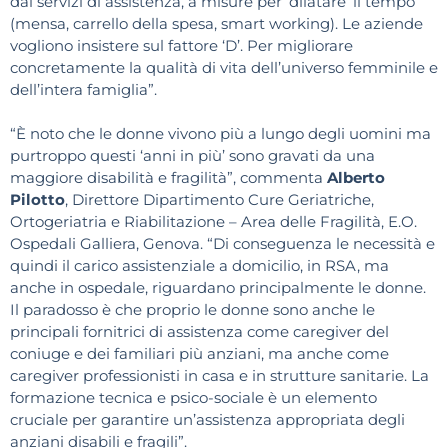
dai servizi di assistenza, a misure per ‘dilatare’ il tempo
(mensa, carrello della spesa, smart working). Le aziende
vogliono insistere sul fattore ‘D’. Per migliorare
concretamente la qualità di vita dell’universo femminile e
dell’intera famiglia”.
“È noto che le donne vivono più a lungo degli uomini ma
purtroppo questi ‘anni in più’ sono gravati da una
maggiore disabilità e fragilità”, commenta
Alberto
Pilotto
, Direttore Dipartimento Cure Geriatriche,
Ortogeriatria e Riabilitazione – Area delle Fragilità, E.O.
Ospedali Galliera, Genova. “Di conseguenza le necessità e
quindi il carico assistenziale a domicilio, in RSA, ma
anche in ospedale, riguardano principalmente le donne.
Il paradosso è che proprio le donne sono anche le
principali fornitrici di assistenza come caregiver del
coniuge e dei familiari più anziani, ma anche come
caregiver professionisti in casa e in strutture sanitarie. La
formazione tecnica e psico-sociale è un elemento
cruciale per garantire un’assistenza appropriata degli
anziani disabili e fragili”.