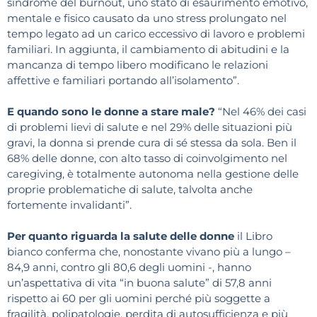
sindrome del burnout, uno stato di esaurimento emotivo,
mentale e fisico causato da uno stress prolungato nel
tempo legato ad un carico eccessivo di lavoro e problemi
familiari. In aggiunta, il cambiamento di abitudini e la
mancanza di tempo libero modificano le relazioni
affettive e familiari portando all’isolamento”.
E quando sono le donne a stare male?
“Nel 46% dei casi
di problemi lievi di salute e nel 29% delle situazioni più
gravi, la donna si prende cura di sé stessa da sola. Ben il
68% delle donne, con alto tasso di coinvolgimento nel
caregiving, è totalmente autonoma nella gestione delle
proprie problematiche di salute, talvolta anche
fortemente invalidanti”.
Per quanto riguarda la salute delle donne
il Libro
bianco conferma che, nonostante vivano più a lungo –
84,9 anni, contro gli 80,6 degli uomini -, hanno
un’aspettativa di vita “in buona salute” di 57,8 anni
rispetto ai 60 per gli uomini perché più soggette a
fragilità, polipatologie, perdita di autosufficienza e più