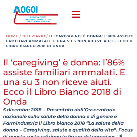
HOME
/
NOTIZIARIO
/
IL ‘CAREGIVING’ È DONNA: L’86% ASSISTE
FAMILIARI AMMALATI. E UNA SU 3 NON RICEVE AIUTI. ECCO IL
LIBRO BIANCO 2018 DI ONDA
Il ‘caregiving’ è donna: l’86%
assiste familiari ammalati. E
una su 3 non riceve aiuti.
Ecco il Libro Bianco 2018 di
Onda
5 dicembre 2018 – Presentato dall’Osservatorio
nazionale sulla salute della donna e di genere e
Farmindustria il Libro bianco 2018 “La salute della
donna – Caregiving, salute e qualità della vita”. Focus
di questa sesta edizione la figura del caregiver. “È