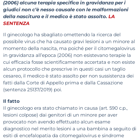
(2006) alcuna terapia specifica in gravidanza per i
giudici non c’è nesso causale con le malformazioni
della nascitura e il medico è stato assolto.
LA
SENTENZA
Il ginecologo ha sbagliato omettendo la ricerca del
possibile virus che ha causato gravi lesioni a un minore al
momento della nascita, ma poiché per il citomegalovirus
in gravidanza all’epoca (2006) non esistevano terapie la
cui efficacia fosse scientificamente accertata e non esiste
alcun protocollo che prescrive in questi casi un taglio
cesareo, il medico è stato assolto per non sussistenza dei
fatti dalla Corte di Appello prima e dalla Cassazione
(sentenza 25137/2019) poi.
Il fatto
Il ginecologo era stato chiamato in causa (art. 590 c.p.,
lesioni colpose) dai genitori di un minore per aver
provocato non avendo effettuato alcun esame
diagnostico nel merito lesioni a una bambina a seguito di
esiti di encefalopatia da citomegalovirus e sindrome