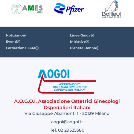
Notiziario
Linee Guida
Eventi
Iniziative
Formazione ECM
Pianeta Donna
A.O.G.O.I. Associazione Ostetrici Ginecologi
Ospedalieri Italiani
Via Giuseppe Abamonti 1 - 20129 Milano
aogoi@aogoi.it
Tel. 02 29525380