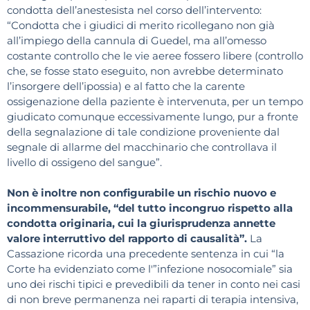
condotta dell’anestesista nel corso dell’intervento:
“Condotta che i giudici di merito ricollegano non già
all’impiego della cannula di Guedel, ma all’omesso
costante controllo che le vie aeree fossero libere (controllo
che, se fosse stato eseguito, non avrebbe determinato
l’insorgere dell’ipossia) e al fatto che la carente
ossigenazione della paziente è intervenuta, per un tempo
giudicato comunque eccessivamente lungo, pur a fronte
della segnalazione di tale condizione proveniente dal
segnale di allarme del macchinario che controllava il
livello di ossigeno del sangue”.
Non è inoltre non configurabile un rischio nuovo e
incommensurabile, “del tutto incongruo rispetto alla
condotta originaria, cui la giurisprudenza annette
valore interruttivo del rapporto di causalità”.
La
Cassazione ricorda una precedente sentenza in cui “la
Corte ha evidenziato come l'”infezione nosocomiale” sia
uno dei rischi tipici e prevedibili da tener in conto nei casi
di non breve permanenza nei raparti di terapia intensiva,