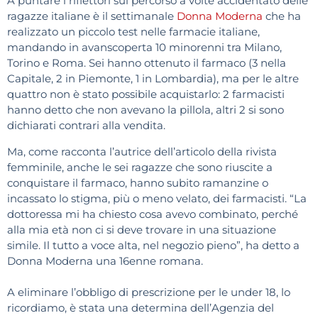
A puntare i riflettori sul percorso a volte accidentato delle
ragazze italiane è il settimanale
Donna Moderna
che ha
realizzato un piccolo test nelle farmacie italiane,
mandando in avanscoperta 10 minorenni tra Milano,
Torino e Roma. Sei hanno ottenuto il farmaco (3 nella
Capitale, 2 in Piemonte, 1 in Lombardia), ma per le altre
quattro non è stato possibile acquistarlo: 2 farmacisti
hanno detto che non avevano la pillola, altri 2 si sono
dichiarati contrari alla vendita.
Ma, come racconta l’autrice dell’articolo della rivista
femminile, anche le sei ragazze che sono riuscite a
conquistare il farmaco, hanno subito ramanzine o
incassato lo stigma, più o meno velato, dei farmacisti. “La
dottoressa mi ha chiesto cosa avevo combinato, perché
alla mia età non ci si deve trovare in una situazione
simile. Il tutto a voce alta, nel negozio pieno”, ha detto a
Donna Moderna una 16enne romana.
A eliminare l’obbligo di prescrizione per le under 18, lo
ricordiamo, è stata una determina dell’Agenzia del