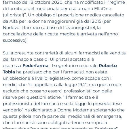
farmaco dell’8 ottobre 2020, che ha modificato il “regime
di fornitura del medicinale per uso umano EllaOne
(ulipristal)”. Un obbligo di prescrizione medica cancellato
da Aifa per le donne maggiorenni già dal 2015 (per
Norlevo il farmaco a base di Levonorgestrel, la
cancellazione della ricetta medica è arrivata nell’anno
successivo).
Sulla presunta contrarietà di alcuni farmacisti alla vendita
del farmaco a base di Ulipristal acetato si è
espressa
Federfarma
. Il segretario nazionale
Roberto
Tobia
ha precisato che per i farmacisti non esiste
un’obiezione a livello legislativo, come accade con i
medici che “si appellano alla legge 194”, ma questo non
esclude che possano esserci professionisti con delle
riserve per questioni etiche. “Il farmacista è il
professionista del farmaco e se la legge lo prevede deve
venderlo” ha dichiarato a Donna Moderna spiegando che
questa pillola non fa parte dei medicinali di emergenza,
che i farmacisti sono obbligati a tenere sempre a
disposizione “ma non possiamo negarla se l’abbiamo”.