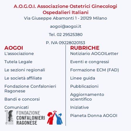
A.O.G.O.I. Associazione Ostetrici Ginecologi
Ospedalieri Italiani
Via Giuseppe Abamonti 1 - 20129 Milano
aogoi@aogoi.it
Tel. 02 29525380
P. IVA 09228020153
AOGOI
RUBRICHE
L'associazione
Notiziario AOGOILetter
Tutela Legale
Eventi e congressi
Le sezioni regionali
Formazione ECM (FAD)
Le società affiliate
Linee guida
Fondazione Confalonieri
Pubblicazioni
Ragonese
Aggiornamento
Bandi e concorsi
scientifico
Comunicati
Iniziative
Pianeta Donna AOGOI