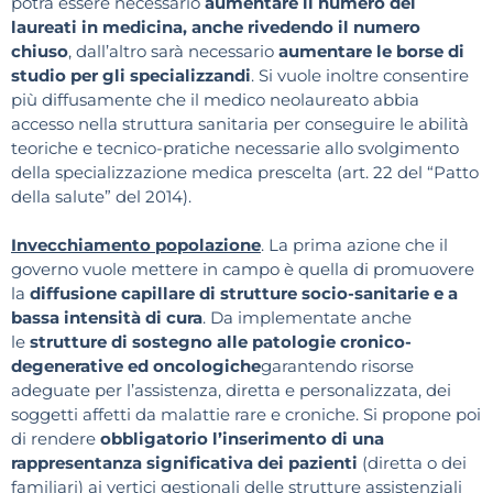
potrà essere necessario
aumentare il numero dei
laureati in medicina, anche rivedendo il numero
chiuso
, dall’altro sarà necessario
aumentare le borse di
studio per gli specializzandi
. Si vuole inoltre consentire
più diffusamente che il medico neolaureato abbia
accesso nella struttura sanitaria per conseguire le abilità
teoriche e tecnico-pratiche necessarie allo svolgimento
della specializzazione medica prescelta (art. 22 del “Patto
della salute” del 2014).
Invecchiamento popolazione
. La prima azione che il
governo vuole mettere in campo è quella di promuovere
la
diffusione capillare di strutture socio-sanitarie e a
bassa intensità di cura
. Da implementate anche
le
strutture di sostegno alle patologie cronico-
degenerative ed oncologiche
garantendo risorse
adeguate per l’assistenza, diretta e personalizzata, dei
soggetti affetti da malattie rare e croniche. Si propone poi
di rendere
obbligatorio l’inserimento di una
rappresentanza significativa dei pazienti
(diretta o dei
familiari) ai vertici gestionali delle strutture assistenziali