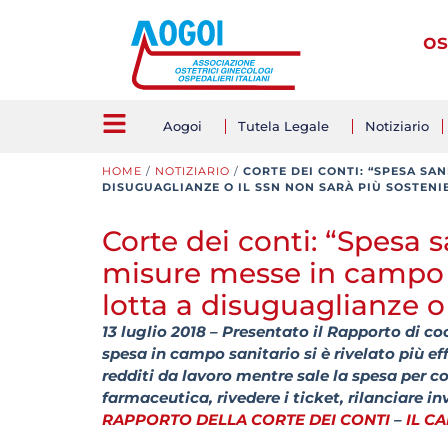
os
Aogoi
Tutela Legale
Notiziario
HOME
/
NOTIZIARIO
/
CORTE DEI CONTI: “SPESA SA
DISUGUAGLIANZE O IL SSN NON SARÀ PIÙ SOSTENI
Corte dei conti: “Spesa s
misure messe in campo i
lotta a disuguaglianze o 
13 luglio 2018 – Presentato il Rapporto di c
spesa in campo sanitario si è rivelato più eff
redditi da lavoro mentre sale la spesa per
farmaceutica, rivedere i ticket, rilanciare i
RAPPORTO DELLA CORTE DEI CONTI
–
IL C