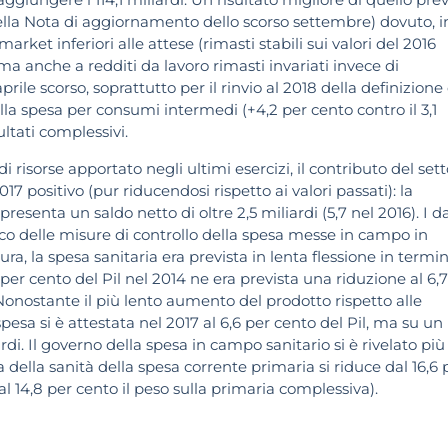
lla Nota di aggiornamento dello scorso settembre) dovuto, i
market inferiori alle attese (rimasti stabili sui valori del 2016
 ma anche a redditi da lavoro rimasti invariati invece di
ile scorso, soprattutto per il rinvio al 2018 della definizione
lla spesa per consumi intermedi (+4,2 per cento contro il 3,1
ultati complessivi.
i risorse apportato negli ultimi esercizi, il contributo del set
17 positivo (pur riducendosi rispetto ai valori passati): la
presenta un saldo netto di oltre 2,5 miliardi (5,7 nel 2016). I da
o delle misure di controllo della spesa messe in campo in
ura, la spesa sanitaria era prevista in lenta flessione in termin
er cento del Pil nel 2014 ne era prevista una riduzione al 6,7
i. Nonostante il più lento aumento del prodotto rispetto alle
 spesa si è attestata nel 2017 al 6,6 per cento del Pil, ma su un
iardi. Il governo della spesa in campo sanitario si è rivelato più
a della sanità della spesa corrente primaria si riduce dal 16,6 
 al 14,8 per cento il peso sulla primaria complessiva).