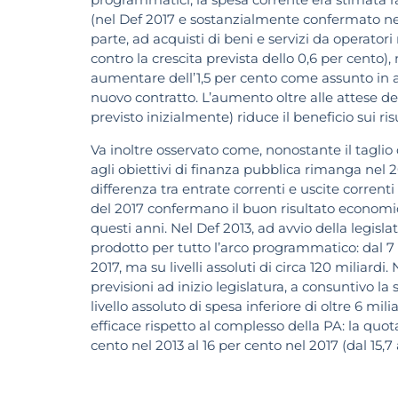
(nel Def 2017 e sostanzialmente confermato ne
parte, ad acquisti di beni e servizi da operatori 
contro la crescita prevista dello 0,6 per cento),
aumentare dell’1,5 per cento come assunto in apr
nuovo contratto. L’aumento oltre alle attese de
previsto inizialmente) riduce il beneficio sui ris
Va inoltre osservato come, nonostante il taglio d
agli obiettivi di finanza pubblica rimanga nel 20
differenza tra entrate correnti e uscite correnti 
del 2017 confermano il buon risultato economic
questi anni. Nel Def 2013, ad avvio della legislat
prodotto per tutto l’arco programmatico: dal 7 p
2017, ma su livelli assoluti di circa 120 miliard
previsioni ad inizio legislatura, a consuntivo la
livello assoluto di spesa inferiore di oltre 6 mil
efficace rispetto al complesso della PA: la quot
cento nel 2013 al 16 per cento nel 2017 (dal 15,7