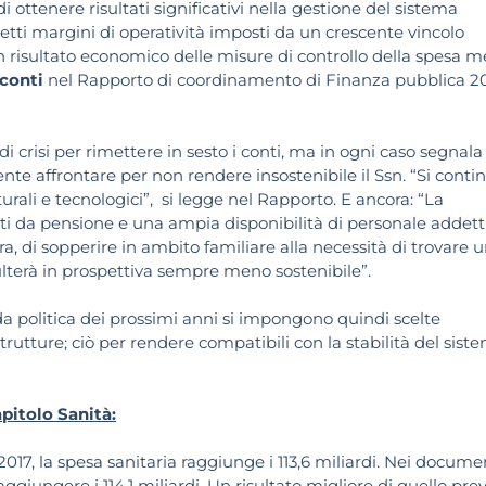
i ottenere risultati significativi nella gestione del sistema
stretti margini di operatività imposti da un crescente vincolo
on risultato economico delle misure di controllo della spesa m
 conti
nel Rapporto di coordinamento di Finanza pubblica 2
 di crisi per rimettere in sesto i conti, ma in ogni caso segnala
ente affrontare per non rendere insostenibile il Ssn. “Si conti
urali e tecnologici”, si legge nel Rapporto. E ancora: “La
iti da pensione e una ampia disponibilità di personale addetti
ra, di sopperire in ambito familiare alla necessità di trovare 
sulterà in prospettiva sempre meno sostenibile”.
 politica dei prossimi anni si impongono quindi scelte
rutture; ciò per rendere compatibili con la stabilità del sist
pitolo Sanità:
017, la spesa sanitaria raggiunge i 113,6 miliardi. Nei docume
giungere i 114,1 miliardi. Un risultato migliore di quello prev