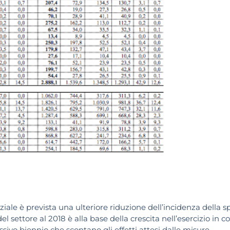
ale è prevista una ulteriore riduzione dell’incidenza della s
el settore al 2018 è alla base della crescita nell’esercizio in co
sivo biennio che scontano gli effetti attesi dalle misure