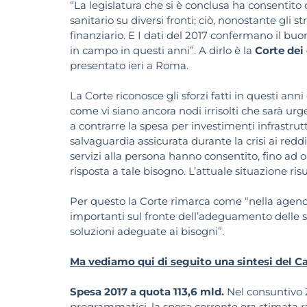
“La legislatura che si è conclusa ha consentito d
sanitario su diversi fronti; ciò, nonostante gli 
finanziario. E I dati del 2017 confermano il bu
in campo in questi anni”. A dirlo è la
Corte dei
presentato ieri a Roma.
La Corte riconosce gli sforzi fatti in questi anni
come vi siano ancora nodi irrisolti che sarà urg
a contrarre la spesa per investimenti infrastrutt
salvaguardia assicurata durante la crisi ai redd
servizi alla persona hanno consentito, fino ad o
risposta a tale bisogno. L’attuale situazione ri
Per questo la Corte rimarca come “nella agenda
importanti sul fronte dell’adeguamento delle st
soluzioni adeguate ai bisogni”.
Ma vediamo qui di seguito una sintesi del Ca
Spesa 2017 a quota 113,6 mld.
Nel consuntivo 2
programmatici, la spesa corrente era stimata rag