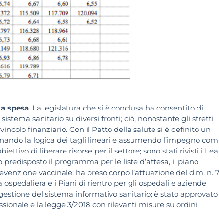
lla spesa
. La legislatura che si è conclusa ha consentito di
 sistema sanitario su diversi fronti; ciò, nonostante gli stretti
incolo finanziario. Con il Patto della salute si è definito un
nando la logica dei tagli lineari e assumendo l’impegno co
ettivo di liberare risorse per il settore; sono stati rivisti i Le
 predisposto il programma per le liste d’attesa, il piano
revenzione vaccinale; ha preso corpo l’attuazione del d.m. n. 
a ospedaliera e i Piani di rientro per gli ospedali e aziende
 gestione del sistema informativo sanitario; è stato approvato 
ionale e la legge 3/2018 con rilevanti misure su ordini