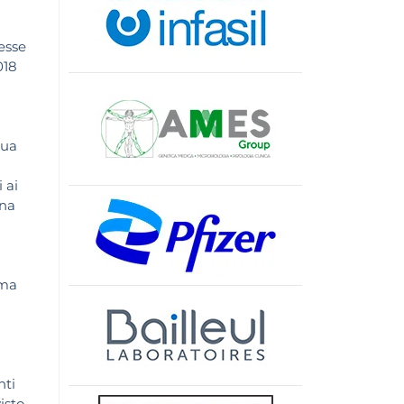
esse
018
nua
 ai
una
ema
nti
isto