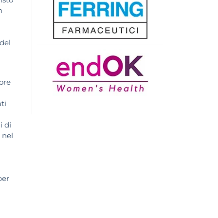
n
 del
tore
ti
i di
 nel
per