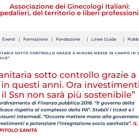
Associazione dei Ginecologi Italiani:
pedalieri, del territorio e liberi professioni
Eventi
Formazione
Fondazione
Linee Guida
Pubbl
NITARIA SOTTO CONTROLLO GRAZIE A MISURE MESSE IN CAMPO IN Q
BILE”
anitaria sotto controllo grazie a
n questi anni. Ora investimenti
il Ssn non sarà più sostenibile”
oordinamento di Finanza pubblica 2018. “Il governo della
icace rispetto al complesso della PA”. Stabili i ticket e i
 consumi intermedi. “Occorre mettere mano alla governanc
nvestimenti e potenziare l’integrazione socio sanitaria”.
IL
APITOLO SANITÀ