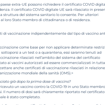
un paese extra-UE possono richiedere il certificato COVID digit
enza. Il certificato COVID digitale UE sarà rilasciato in prese
a struttura del sistema sanitario lo consente. Per ulteriori
si al loro Stato membro di cittadinanza o di residenza.
ati di vaccinazione indipendentemente dal tipo di vaccino ant
accinazione come base per non applicare determinate restriz
i sottoporsi a un test o a quarantena, essi saranno tenuti ad
vaccinazione rilasciati nell’ambito del sistema del certificato
tato ai vaccini autorizzati ad essere commercializzati in tutta
cettare anche certificati di vaccinazione rilasciati in relazione
Organizzazione mondiale della sanità (OMS).>
asciato già dopo la prima dose di vaccino?
ia ricevuto un vaccino contro la COVID-19 in uno Stato membr
 Il numero di dosi sarà chiaramente riportato nel certificato
nale è stato completato.