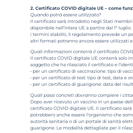
2. Certificato COVID digitale UE – come funz
Quando potrà essere utilizzato?
Il certificato sarà introdotto negli Stati membri 
disponibile nell’intera UE a partire dal 1° lugli
i termini stabiliti, il regolamento prevede un p
altri formati potranno ancora essere utilizzati 
Quali informazioni conterrà il certificato COVI
Il certificato COVID digitale UE conterrà solo in
soggetto che ha rilasciato il certificato e l’ident
• per un certificato di vaccinazione: tipo di va
• per un certificato di test: tipo di test, data e or
• per un certificato di guarigione: data del risult
Quali passi concreti dovranno compiere i citta
Dopo aver ricevuto un vaccino in un paese dell’U
certificato COVID digitale UE. Il certificato sar
potrebbero anche essere l’organismo che sommin
autorità sanitaria o di un portale di sanità elettr
guarigione. Le modalità dettagliate per il rilasci