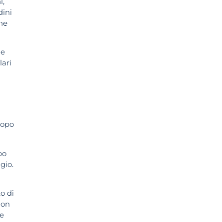
i,
dini
one
ne
lari
dopo
po
gio.
o di
non
le