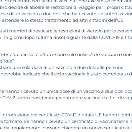
di accettare certificati di vaccinazione alle stesse condizion
 decide di abolire le restrizioni di viaggio per i propri citta
dose di un vaccino a due dosi che ha ricevuto un’autorizzazi
estendere lo stesso trattamento ad altri cittadini dell’UE.
Stati membri di revocare le restrizioni di viaggio per le perso
14 giorni dopo l’ultima dose) o guarite dalla COVID-19 e tito
mbro ha deciso di offrirmi una sola dose di un vaccino a due
gitale?
rare una sola dose di un vaccino a due dosi alle persone
one dovrebbe indicare che il ciclo vaccinale è stato completato 
e hanno ricevuto un’unica dose di un vaccino a due dosi do
sCoV-2 siano considerate pienamente vaccinate a fini di viag
introduzione del certificato COVID digitale UE hanno il diritt
vo formato. Se hanno ricevuto un certificato di vaccinazione 
te dal regolamento, possono chiedere un nuovo certificato al