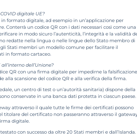
o COVID digitale UE?
le in formato digitale, ad esempio in un’applicazione per
are. Conterrà un codice QR con i dati necessari così come una
rificare in modo sicuro l’autenticità, l’integrità e la validità d
anno redatte nella lingua o nelle lingue dello Stato membro di
 agli Stati membri un modello comune per facilitare il
ati in formato cartaceo.
all’interno dell’Unione?
dice QR con una firma digitale per impedirne la falsificazione
e alla scansione del codice QR e alla verifica della firma.
ale, un centro di test o un’autorità sanitaria) dispone della
i sono conservate in una banca dati protetta in ciascun paese.
ay attraverso il quale tutte le firme dei certificati possono
 del titolare del certificato non passeranno attraverso il gatewa
irma digitale.
 testato con successo da oltre 20 Stati membri e dall’Islanda.