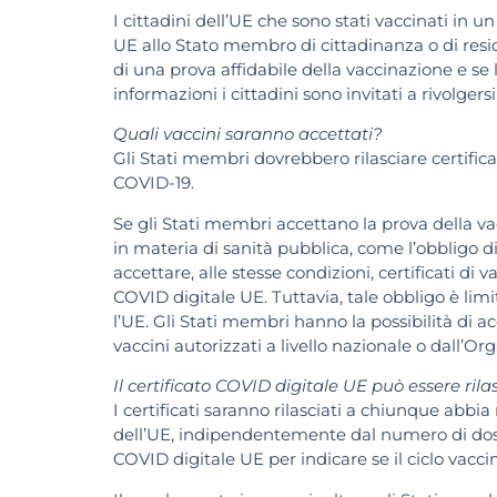
I cittadini dell’UE che sono stati vaccinati in 
UE allo Stato membro di cittadinanza o di resid
di una prova affidabile della vaccinazione e se l
informazioni i cittadini sono invitati a rivolger
Quali vaccini saranno accettati?
Gli Stati membri dovrebbero rilasciare certific
COVID-19.
Se gli Stati membri accettano la prova della v
in materia di sanità pubblica, come l’obbligo d
accettare, alle stesse condizioni, certificati di 
COVID digitale UE. Tuttavia, tale obbligo è limi
l’UE. Gli Stati membri hanno la possibilità di ac
vaccini autorizzati a livello nazionale o dall’
Il certificato COVID digitale UE può essere ril
I certificati saranno rilasciati a chiunque abb
dell’UE, indipendentemente dal numero di dosi.
COVID digitale UE per indicare se il ciclo vacci