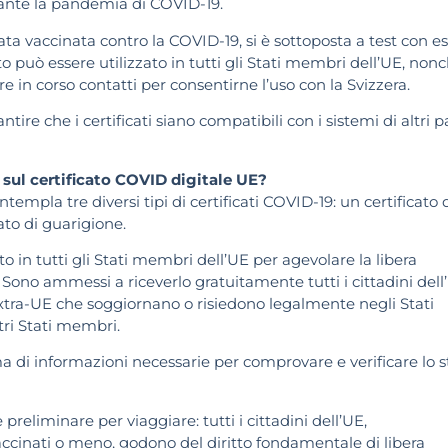
urante la pandemia di COVID-19.
ta vaccinata contro la COVID-19, si è sottoposta a test con es
to può essere utilizzato in tutti gli Stati membri dell’UE, non
re in corso contatti per consentirne l’uso con la Svizzera.
e che i certificati siano compatibili con i sistemi di altri p
 sul certificato COVID digitale UE?
templa tre diversi tipi di certificati COVID-19: un certificato 
cato di guarigione.
zato in tutti gli Stati membri dell’UE per agevolare la libera
Sono ammessi a riceverlo gratuitamente tutti i cittadini dell
si extra-UE che soggiornano o risiedono legalmente negli Stati
tri Stati membri.
ima di informazioni necessarie per comprovare e verificare lo s
preliminare per viaggiare: tutti i cittadini dell’UE,
ccinati o meno, godono del diritto fondamentale di libera