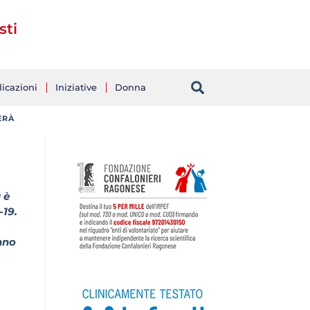
sti
icazioni
Iniziative
Donna
ERÀ
 è
-19.
nno