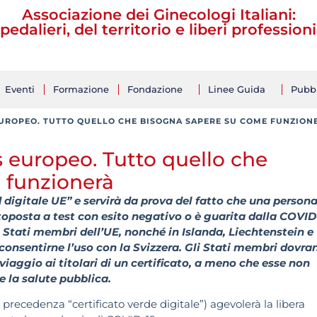
Associazione dei Ginecologi Italiani:
pedalieri, del territorio e liberi professioni
Eventi
Formazione
Fondazione
Linee Guida
Pubbl
 EUROPEO. TUTTO QUELLO CHE BISOGNA SAPERE SU COME FUNZION
s europeo. Tutto quello che
 funzionerà
 digitale UE” e servirà da prova del fatto che una persona
toposta a test con esito negativo o è guarita dalla COVID
gli Stati membri dell’UE, nonché in Islanda, Liechtenstein e
 consentirne l’uso con la Svizzera. Gli Stati membri dovra
i viaggio ai titolari di un certificato, a meno che esse non
e la salute pubblica.
precedenza “certificato verde digitale”) agevolerà la libera