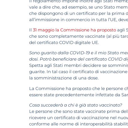
Il regolamento impone inoltre agli Stati membri 
vale a dire che, ad esempio, se uno Stato membro
che dispongono di un certificato per la prima 
all’immissione in commercio in tutta l’UE, deve 
Il
31 maggio la Commissione ha proposto
agli 
che sono completamente vaccinate (al più tardi 
del certificato COVID digitale UE.
Sono guarito dalla COVID-19 e il mio Stato me
dosi. Potrò beneficiare del certificato COVID di
Spetta agli Stati membri decidere se somminist
guarite. In tal caso il certificato di vaccinazi
la somministrazione di una dose.
La Commissione ha proposto che le persone ch
essere state precedentemente infettate da Sar
Cosa succederà a chi è già stato vaccinato?
Le persone che sono state vaccinate prima dell’
ricevere un certificato di vaccinazione nel nuo
conforme alle norme di interoperabilità stabili