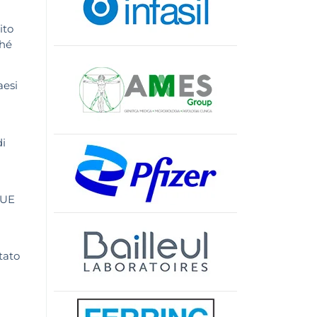
ito
ché
aesi
di
’UE
tato