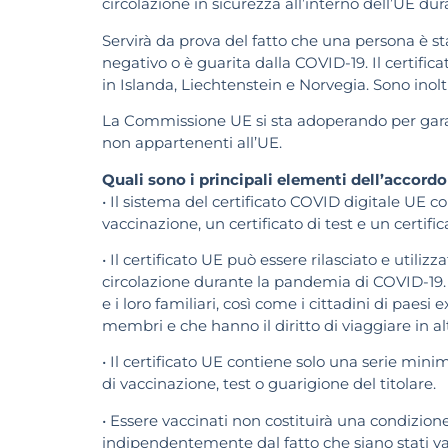
circolazione in sicurezza all’interno dell’UE d
Servirà da prova del fatto che una persona è sta
negativo o è guarita dalla COVID-19. Il certifica
in Islanda, Liechtenstein e Norvegia. Sono inolt
La Commissione UE si sta adoperando per garantir
non appartenenti all’UE.
Quali sono i principali elementi dell’accordo
• Il sistema del certificato COVID digitale UE con
vaccinazione, un certificato di test e un certifi
• Il certificato UE può essere rilasciato e utiliz
circolazione durante la pandemia di COVID-19. 
e i loro familiari, così come i cittadini di pae
membri e che hanno il diritto di viaggiare in al
• Il certificato UE contiene solo una serie min
di vaccinazione, test o guarigione del titolare.
• Essere vaccinati non costituirà una condizione 
indipendentemente dal fatto che siano stati va