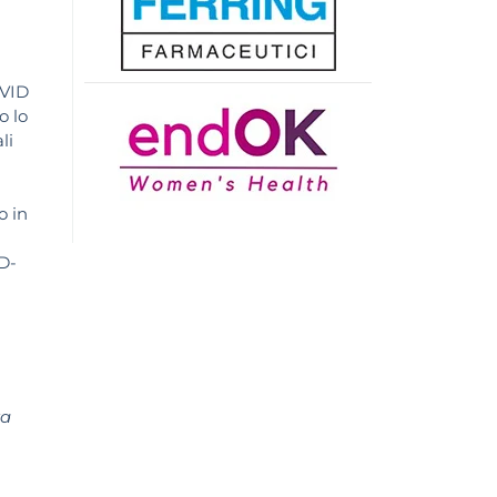
OVID
o lo
li
o in
ID-
ra
i