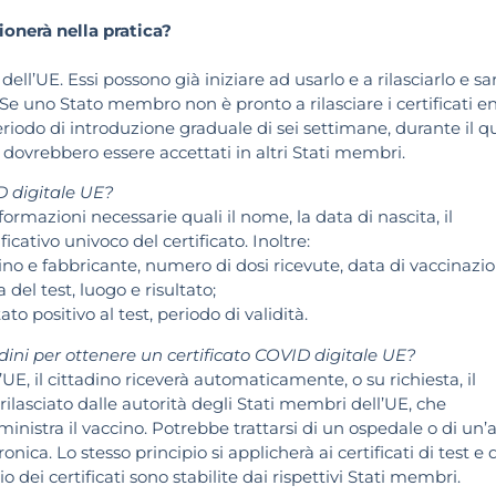
ionerà nella pratica?
dell’UE. Essi possono già iniziare ad usarlo e a rilasciarlo e sa
o. Se uno Stato membro non è pronto a rilasciare i certificati e
eriodo di introduzione graduale di sei settimane, durante il q
e dovrebbero essere accettati in altri Stati membri.
D digitale UE?
formazioni necessarie quali il nome, la data di nascita, il
ificativo univoco del certificato. Inoltre:
ccino e fabbricante, numero di dosi ricevute, data di vaccinazio
a del test, luogo e risultato;
ato positivo al test, periodo di validità.
dini per ottenere un certificato COVID digitale UE?
E, il cittadino riceverà automaticamente, o su richiesta, il
à rilasciato dalle autorità degli Stati membri dell’UE, che
istra il vaccino. Potrebbe trattarsi di un ospedale o di un’a
onica. Lo stesso principio si applicherà ai certificati di test e 
o dei certificati sono stabilite dai rispettivi Stati membri.