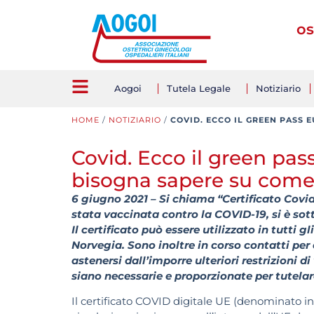
os
Aogoi
Tutela Legale
Notiziario
HOME
/
NOTIZIARIO
/
COVID. ECCO IL GREEN PASS
Covid. Ecco il green pas
bisogna sapere su come
6 giugno 2021 – Si chiama “Certificato Covid
stata vaccinata contro la COVID-19, si è sot
Il certificato può essere utilizzato in tutti 
Norvegia. Sono inoltre in corso contatti per
astenersi dall’imporre ulteriori restrizioni d
siano necessarie e proporzionate per tutelar
Il certificato COVID digitale UE (denominato in 