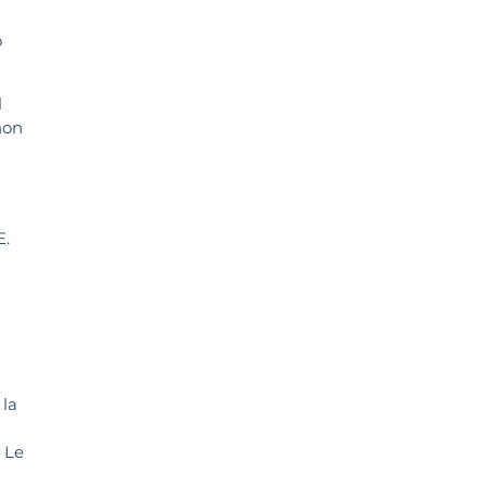
o
l
non
E.
 la
. Le