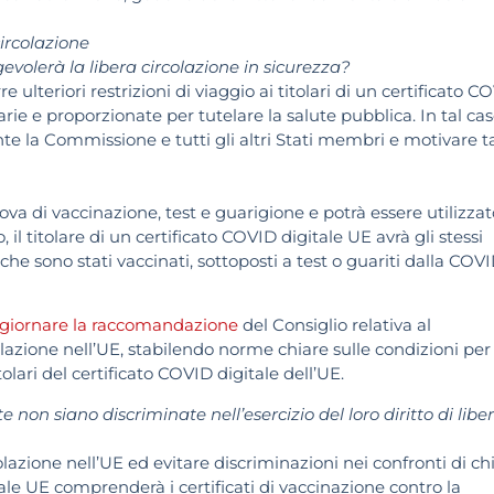
circolazione
evolerà la libera circolazione in sicurezza?
ulteriori restrizioni di viaggio ai titolari di un certificato C
ie e proporzionate per tutelare la salute pubblica. In tal cas
a Commissione e tutti gli altri Stati membri e motivare ta
ova di vaccinazione, test e guarigione e potrà essere utilizzat
, il titolare di un certificato COVID digitale UE avrà gli stessi
 che sono stati vaccinati, sottoposti a test o guariti dalla COV
ggiornare la raccomandazione
del Consiglio relativa al
olazione nell’UE, stabilendo norme chiare sulle condizioni per
tolari del certificato COVID digitale dell’UE.
non siano discriminate nell’esercizio del loro diritto di libe
rcolazione nell’UE ed evitare discriminazioni nei confronti di ch
tale UE comprenderà i certificati di vaccinazione contro la