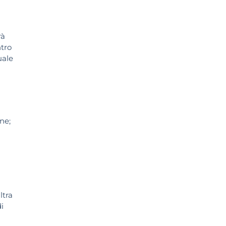
rà
ntro
uale
ne;
ltra
di