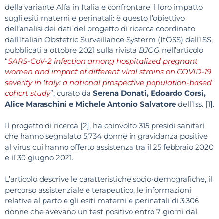
della variante Alfa in Italia e confrontare il loro impatto
sugli esiti materni e perinatali: è questo l’obiettivo
dell’analisi dei dati del progetto di ricerca coordinato
dall’Italian Obstetric Surveillance Systerm (ItOSS) dell’ISS,
pubblicati a ottobre 2021 sulla rivista
BJOG
nell’articolo
“
SARS-CoV-2 infection among hospitalized pregnant
women and impact of different viral strains on COVID-19
severity in Italy: a national prospective population-based
cohort study
”, curato da
Serena Donati, Edoardo Corsi,
Alice Maraschini e Michele Antonio Salvatore
dell’Iss. [1].
Il progetto di ricerca [2], ha coinvolto 315 presidi sanitari
che hanno segnalato 5.734 donne in gravidanza positive
al virus cui hanno offerto assistenza tra il 25 febbraio 2020
e il 30 giugno 2021.
L’articolo descrive le caratteristiche socio-demografiche, il
percorso assistenziale e terapeutico, le informazioni
relative al parto e gli esiti materni e perinatali di 3.306
donne che avevano un test positivo entro 7 giorni dal