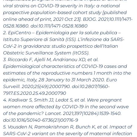
viral strains on COVID-19 severity in Italy: a national
prospective population-based cohort study [published
online ahead of print, 2021 Oct 23].
BJOG. 2021;10.1111/1471-
0528.16980. doi:10.1111/1471-0528.16980
2. EpiCentro – Epidemiologia per la salute publica –
Istituto Superiore di Sanità (ISS). L’infezione da SARS-
CoV-2 in gravidanza: studio prospettico dell’Italian
Obstetric Surveillance System (ItOSS).
3. Riccardo F, Ajelli M, Andrianou XD, et al.
Epidemiological characteristics of COVID-19 cases and
estimates of the reproductive numbers 1 month into the
epidemic, Italy, 28 January to 31 March 2020. Euro
Surveill. 2020;25(49):2000790. doi:10.2807/1560-
7917.ES.2020.25.49.2000790
4. Kadiwar S, Smith JJ, Ledot S, et al.
Were pregnant
women more affected by COVID-19 in the second wave
of the pandemic? Lancet. 2021;397(10284):1539-1540.
doi:10.1016/S0140-6736(21)00716-9
5. Vousden N, Ramakrishnan R, Bunch K, et al. Impact of
SARS-CoV-2 variant on the severity of maternal infection