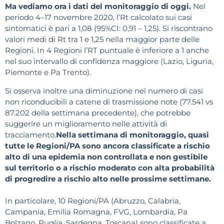
Ma vediamo ora i dati del monitoraggio di oggi.
Nel
periodo 4–17 novembre 2020, l’Rt calcolato sui casi
sintomatici è pari a 1,08 (95%CI: 0,91 – 1,25). Si riscontrano
valori medi di Rt tra 1 e 1,25 nella maggior parte delle
Regioni. In 4 Regioni l’RT puntuale è inferiore a 1 anche
nel suo intervallo di confidenza maggiore (Lazio, Liguria,
Piemonte e Pa Trento).
Si osserva inoltre una diminuzione nel numero di casi
non riconducibili a catene di trasmissione note (77.541 vs
87.202 della settimana precedente), che potrebbe
suggerire un miglioramento nelle attività di
tracciamento.
Nella settimana di monitoraggio, quasi
tutte le Regioni/PA sono ancora classificate a rischio
alto di una epidemia non controllata e non gestibile
sul territorio o a rischio moderato con alta probabilità
di progredire a rischio alto nelle prossime settimane.
In particolare, 10 Regioni/PA (Abruzzo, Calabria,
Campania, Emilia Romagna, FVG, Lombardia, Pa
Bolzano, Puglia, Sardegna, Toscana) sono classificate a