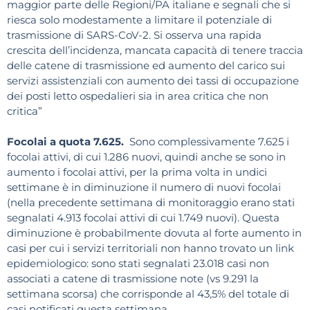
maggior parte delle Regioni/PA italiane e segnali che si
riesca solo modestamente a limitare il potenziale di
trasmissione di SARS-CoV-2. Si osserva una rapida
crescita dell’incidenza, mancata capacità di tenere traccia
delle catene di trasmissione ed aumento del carico sui
servizi assistenziali con aumento dei tassi di occupazione
dei posti letto ospedalieri sia in area critica che non
critica”
Focolai a quota 7.625.
Sono complessivamente 7.625 i
focolai attivi, di cui 1.286 nuovi, quindi anche se sono in
aumento i focolai attivi, per la prima volta in undici
settimane è in diminuzione il numero di nuovi focolai
(nella precedente settimana di monitoraggio erano stati
segnalati 4.913 focolai attivi di cui 1.749 nuovi). Questa
diminuzione è probabilmente dovuta al forte aumento in
casi per cui i servizi territoriali non hanno trovato un link
epidemiologico: sono stati segnalati 23.018 casi non
associati a catene di trasmissione note (vs 9.291 la
settimana scorsa) che corrisponde al 43,5% del totale di
casi notificati questa settimana.