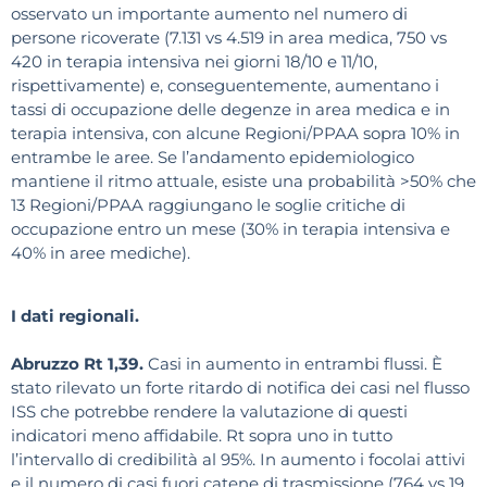
osservato un importante aumento nel numero di
persone ricoverate (7.131 vs 4.519 in area medica, 750 vs
420 in terapia intensiva nei giorni 18/10 e 11/10,
rispettivamente) e, conseguentemente, aumentano i
tassi di occupazione delle degenze in area medica e in
terapia intensiva, con alcune Regioni/PPAA sopra 10% in
entrambe le aree. Se l’andamento epidemiologico
mantiene il ritmo attuale, esiste una probabilità >50% che
13 Regioni/PPAA raggiungano le soglie critiche di
occupazione entro un mese (30% in terapia intensiva e
40% in aree mediche).
I dati regionali.
Abruzzo Rt 1,39.
Casi in aumento in entrambi flussi. È
stato rilevato un forte ritardo di notifica dei casi nel flusso
ISS che potrebbe rendere la valutazione di questi
indicatori meno affidabile. Rt sopra uno in tutto
l’intervallo di credibilità al 95%. In aumento i focolai attivi
e il numero di casi fuori catene di trasmissione (764 vs 19