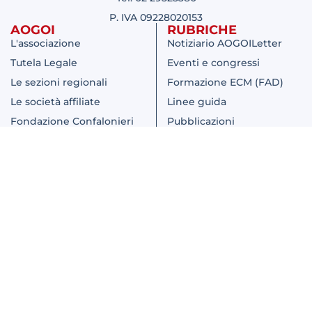
P. IVA 09228020153
AOGOI
RUBRICHE
L'associazione
Notiziario AOGOILetter
Tutela Legale
Eventi e congressi
Le sezioni regionali
Formazione ECM (FAD)
Le società affiliate
Linee guida
Fondazione Confalonieri
Pubblicazioni
Ragonese
Aggiornamento
Bandi e concorsi
scientifico
Comunicati
Iniziative
Pianeta Donna AOGOI
INFORMATIVE
Cookie Policy
Privacy Policy
Aogoi è Provider Nazionale ECM ID 2223