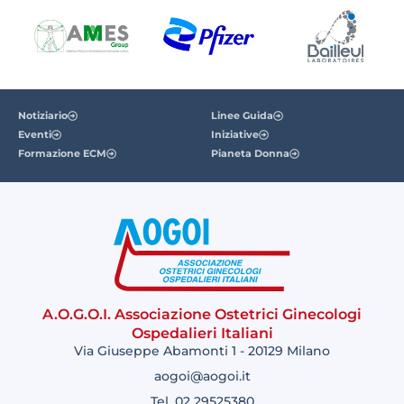
Notiziario
Linee Guida
Eventi
Iniziative
Formazione ECM
Pianeta Donna
A.O.G.O.I. Associazione Ostetrici Ginecologi
Ospedalieri Italiani
Via Giuseppe Abamonti 1 - 20129 Milano
aogoi@aogoi.it
Tel. 02 29525380