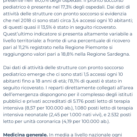
presente nell’ 80,0% degli ospedali. Il pronto soccorso
pediatrico è presente nel 17,3% degli ospedali. Dai dati di
attività delle strutture con pronto soccorso si evidenzia
che nel 2018 ci sono stati circa 3,4 accessi ogni 10 abitanti;
di questi quasi il 13,5% è stato in seguito ricoverato.
Quest’ultimo indicatore si presenta altamente variabile a
livello territoriale: a fronte di una percentuale di ricovero
pari al 11,2% registrato nella Regione Piemonte si
raggiungono valori pari a 18,8% nella Regione Sardegna.
Dai dati di attività delle strutture con pronto soccorso
pediatrico emerge che ci sono stati 1,5 accessi ogni 10
abitanti fino a 18 anni di età; l’8,1% di questi è stato in
seguito ricoverato. I reparti direttamente collegati all’area
dell’emergenza dispongono per il complesso degli istituti
pubblici e privati accreditati di 5.176 posti letto di terapia
intensiva (8,57 per 100.000 ab.), 1.080 posti letto di terapia
intensiva neonatale (2,45 per 1.000 nati vivi), e 2.532 posti
letto per unità coronarica (4,19 per 100.000 ab.).
Medicina generale.
In media a livello nazionale ogni