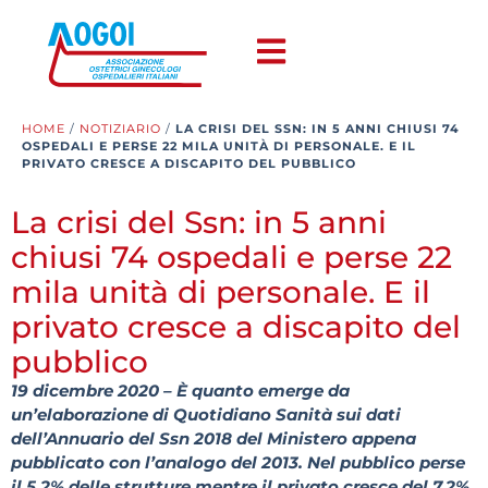
HOME
/
NOTIZIARIO
/
LA CRISI DEL SSN: IN 5 ANNI CHIUSI 74
OSPEDALI E PERSE 22 MILA UNITÀ DI PERSONALE. E IL
PRIVATO CRESCE A DISCAPITO DEL PUBBLICO
La crisi del Ssn: in 5 anni
chiusi 74 ospedali e perse 22
mila unità di personale. E il
privato cresce a discapito del
pubblico
19 dicembre 2020 – È quanto emerge da
un’elaborazione di Quotidiano Sanità sui dati
dell’Annuario del Ssn 2018 del Ministero appena
pubblicato con l’analogo del 2013. Nel pubblico perse
il 5,2% delle strutture mentre il privato cresce del 7,2%.