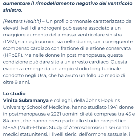
aumentare il rimodellamento negativo del ventricolo
sinistro.
(Reuters Health)
– Un profilo ormonale caratterizzato da
elevati livelli di androgeni può essere associato a un
maggiore aumento della massa ventricolare sinistra
(LVM), sia negli uomini, sia nelle donne, con conseguente
scompenso cardiaco con frazione di eiezione conservata
(HFpEF). Ma nelle donne in post menopausa, questa
condizione può dare sito a un arresto cardiaco. Questa
evidenza emerge da un ampio studio longitudinale
condotto negli Usa, che ha avuto un follo up medio di
oltre 9 anni.
Lo studio
Vinita Subramanya
e colleghi, della Johns Hopkins
University School of Medicine, hanno studiato 1.941 donne
in postmenopausa e 2221 uomini di età compresa tra 45 e
84 anni, che hanno preso parte allo studio prospettico
MESA (Multi-Ethnic Study of Aterosclerosis) in sei centri
medici statunitensi. I livelli sierici dell’ormone sessuale, i