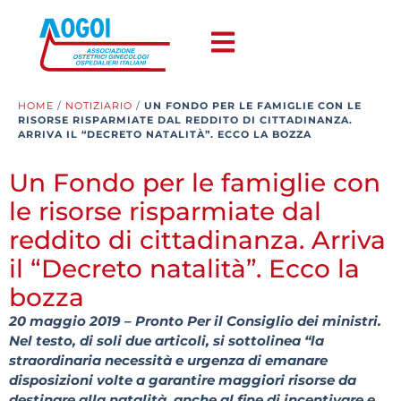
HOME
/
NOTIZIARIO
/
UN FONDO PER LE FAMIGLIE CON LE
RISORSE RISPARMIATE DAL REDDITO DI CITTADINANZA.
ARRIVA IL “DECRETO NATALITÀ”. ECCO LA BOZZA
Un Fondo per le famiglie con
le risorse risparmiate dal
reddito di cittadinanza. Arriva
il “Decreto natalità”. Ecco la
bozza
20 maggio 2019 – Pronto Per il Consiglio dei ministri.
Nel testo, di soli due articoli, si sottolinea “la
straordinaria necessità e urgenza di emanare
disposizioni volte a garantire maggiori risorse da
destinare alla natalità, anche al fine di incentivare e