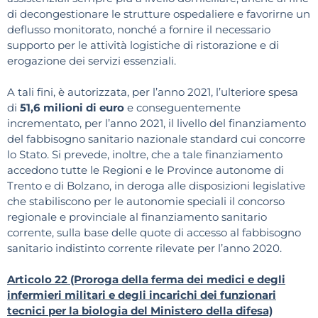
di decongestionare le strutture ospedaliere e favorirne un
deflusso monitorato, nonché a fornire il necessario
supporto per le attività logistiche di ristorazione e di
erogazione dei servizi essenziali.
A tali fini, è autorizzata, per l’anno 2021, l’ulteriore spesa
di
51,6 milioni di euro
e conseguentemente
incrementato, per l’anno 2021, il livello del finanziamento
del fabbisogno sanitario nazionale standard cui concorre
lo Stato. Si prevede, inoltre, che a tale finanziamento
accedono tutte le Regioni e le Province autonome di
Trento e di Bolzano, in deroga alle disposizioni legislative
che stabiliscono per le autonomie speciali il concorso
regionale e provinciale al finanziamento sanitario
corrente, sulla base delle quote di accesso al fabbisogno
sanitario indistinto corrente rilevate per l’anno 2020.
Articolo 22 (Proroga della ferma dei medici e degli
infermieri militari e degli incarichi dei funzionari
tecnici per la biologia del Ministero della difesa)