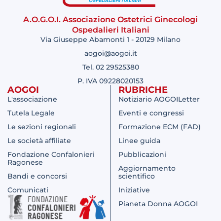
A.O.G.O.I. Associazione Ostetrici Ginecologi
Ospedalieri Italiani
Via Giuseppe Abamonti 1 - 20129 Milano
aogoi@aogoi.it
Tel. 02 29525380
P. IVA 09228020153
AOGOI
RUBRICHE
L'associazione
Notiziario AOGOILetter
Tutela Legale
Eventi e congressi
Le sezioni regionali
Formazione ECM (FAD)
Le società affiliate
Linee guida
Fondazione Confalonieri
Pubblicazioni
Ragonese
Aggiornamento
Bandi e concorsi
scientifico
Comunicati
Iniziative
Pianeta Donna AOGOI