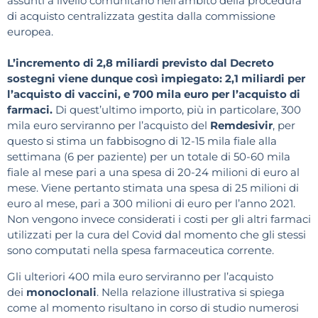
assunti a livello comunitario nell’ambito della procedura
di acquisto centralizzata gestita dalla commissione
europea.
L’incremento di 2,8 miliardi previsto dal Decreto
sostegni viene dunque così impiegato: 2,1 miliardi per
l’acquisto di vaccini, e 700 mila euro per l’acquisto di
farmaci.
Di quest’ultimo importo, più in particolare, 300
mila euro serviranno per l’acquisto del
Remdesivir
, per
questo si stima un fabbisogno di 12-15 mila fiale alla
settimana (6 per paziente) per un totale di 50-60 mila
fiale al mese pari a una spesa di 20-24 milioni di euro al
mese. Viene pertanto stimata una spesa di 25 milioni di
euro al mese, pari a 300 milioni di euro per l’anno 2021.
Non vengono invece considerati i costi per gli altri farmaci
utilizzati per la cura del Covid dal momento che gli stessi
sono computati nella spesa farmaceutica corrente.
Gli ulteriori 400 mila euro serviranno per l’acquisto
dei
monoclonali
. Nella relazione illustrativa si spiega
come al momento risultano in corso di studio numerosi