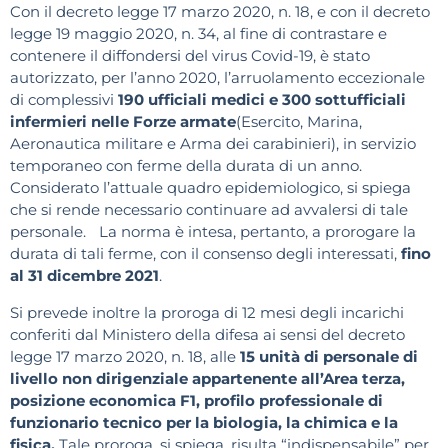
Con il decreto legge 17 marzo 2020, n. 18, e con il decreto
legge 19 maggio 2020, n. 34, al fine di contrastare e
contenere il diffondersi del virus Covid-19, è stato
autorizzato, per l’anno 2020, l’arruolamento eccezionale
di complessivi
190 ufficiali medici e 300 sottufficiali
infermieri nelle Forze armate
(Esercito, Marina,
Aeronautica militare e Arma dei carabinieri), in servizio
temporaneo con ferme della durata di un anno.
Considerato l’attuale quadro epidemiologico, si spiega
che si rende necessario continuare ad avvalersi di tale
personale.
La norma è intesa, pertanto, a prorogare la
durata di tali ferme, con il consenso degli interessati,
fino
al 31 dicembre 2021
.
Si prevede inoltre la proroga di 12 mesi degli incarichi
conferiti dal Ministero della difesa ai sensi del decreto
legge 17 marzo 2020, n. 18, alle
15 unità di personale di
livello non dirigenziale appartenente all’Area terza,
posizione economica F1, profilo professionale di
funzionario tecnico per la biologia, la chimica e la
fisica.
Tale proroga, si spiega, risulta “indispensabile” per