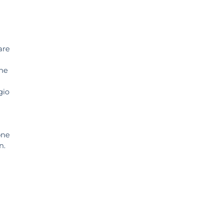
are
che
gio
one
n.