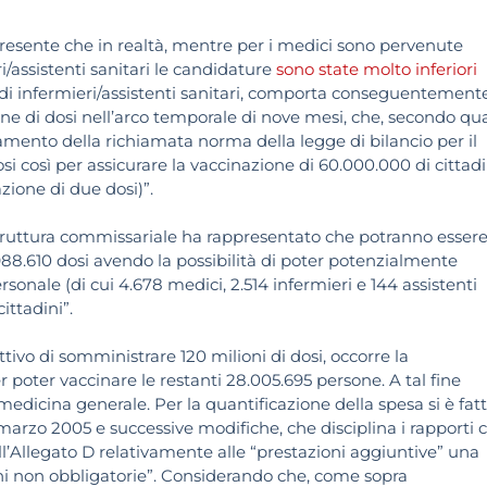
o presente che in realtà, mentre per i medici sono pervenute
ri/assistenti sanitari le candidature
sono state molto inferiori
à di infermieri/assistenti sanitari, comporta conseguentement
ne di dosi nell’arco temporale di nove mesi, che, secondo qu
mento della richiamata norma della legge di bilancio per il
si così per assicurare la vaccinazione di 60.000.000 di cittadi
zione di due dosi)”.
 struttura commissariale ha rappresentato che potranno esser
88.610 dosi avendo la possibilità di poter potenzialmente
onale (di cui 4.678 medici, 2.514 infermieri e 144 assistenti
ittadini”.
tivo di somministrare 120 milioni di dosi, occorre la
er poter vaccinare le restanti 28.005.695 persone. A tal fine
 medicina generale. Per la quantificazione della spesa si è fat
marzo 2005 e successive modifiche, che disciplina i rapporti c
’Allegato D relativamente alle “prestazioni aggiuntive” una
ioni non obbligatorie”. Considerando che, come sopra