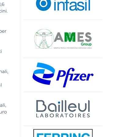
,6
cini.
per
i
ali,
l
li,
euro