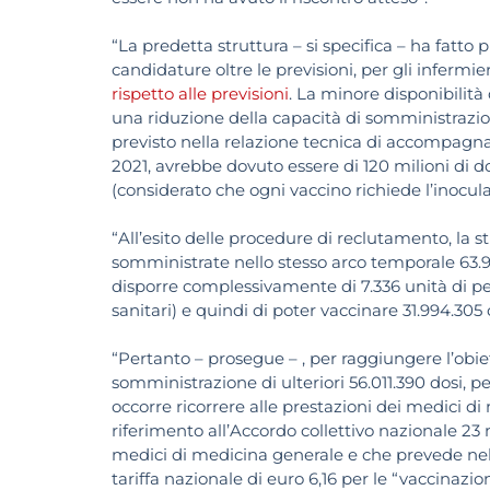
“La predetta struttura – si specifica – ha fatt
candidature oltre le previsioni, per gli infermie
rispetto alle previsioni
. La minore disponibilit
una riduzione della capacità di somministrazio
previsto nella relazione tecnica di accompagna
2021, avrebbe dovuto essere di 120 milioni di do
(considerato che ogni vaccino richiede l’inocula
“All’esito delle procedure di reclutamento, la
somministrate nello stesso arco temporale 63.9
disporre complessivamente di 7.336 unità di pers
sanitari) e quindi di poter vaccinare 31.994.305 c
“Pertanto – prosegue – , per raggiungere l’obiet
somministrazione di ulteriori 56.011.390 dosi, p
occorre ricorrere alle prestazioni dei medici di
riferimento all’Accordo collettivo nazionale 23 
medici di medicina generale e che prevede nell
tariffa nazionale di euro 6,16 per le “vaccinaz