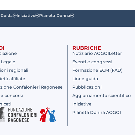
 Guida
Iniziative
Pianeta Donna
OI
RUBRICHE
ciazione
Notiziario AOGOILetter
 Legale
Eventi e congressi
ioni regionali
Formazione ECM (FAD)
ietà affiliate
Linee guida
zione Confalonieri Ragonese
Pubblicazioni
 e concorsi
Aggiornamento scientifico
icati
Iniziative
Pianeta Donna AOGOI