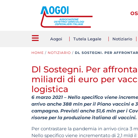
os
Aogoi
Tutela Legale
Notiziario
HOME
/
NOTIZIARIO
/
DL SOSTEGNI. PER AFFRONTARE
Dl Sostegni. Per affronta
miliardi di euro per vacc
logistica
6 marzo 2021 – Nello specifico viene incremen
arrivo anche 388 mln per il Piano vaccini e 
campagna. Previsti anche 51,6 mln per i Covi
risorse per la produzione italiana di vaccini.
Per contrastare la pandemia in arrivo circa 3 mi
Nello specifico viene incrementato di 2,1 mld i