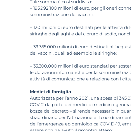
Tale somma è così suddivisa:
– 195.992.100 milioni di euro, per gli oneri con
somministrazione dei vaccini;
– 120 milioni di euro destinati per le attività di
siringhe degli aghi e del cloruro di sodio, nonch
– 39.355.000 milioni di euro destinati all’acqu
dei vaccini, quali ad esempio le siringhe;
– 33.300.000 milioni di euro stanziati per soste
le dotazioni informatiche per la somministrazion
attività di comunicazione e relazione con i citta
Medici di famiglia
Autorizzata per l’anno 2021, una spesa di 345.0
COV-2 da parte dei medici di medicina generale. “
bozza del decreto – si rende necessario in qua
straordinario per l’attuazione e il coordinamen
dell’emergenza epidemiologica COVID-19, emer
essere non ha avuto il riscontro atteso”.