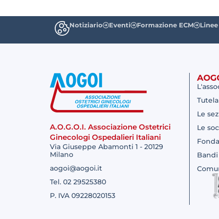
Notiziario
Eventi
Formazione ECM
Linee
AOG
L'asso
Tutela
Le sez
A.O.G.O.I. Associazione Ostetrici
Le soc
Ginecologi Ospedalieri Italiani
Fonda
Via Giuseppe Abamonti 1 - 20129
Milano
Bandi
aogoi@aogoi.it
Comun
Tel. 02 29525380
P. IVA 09228020153