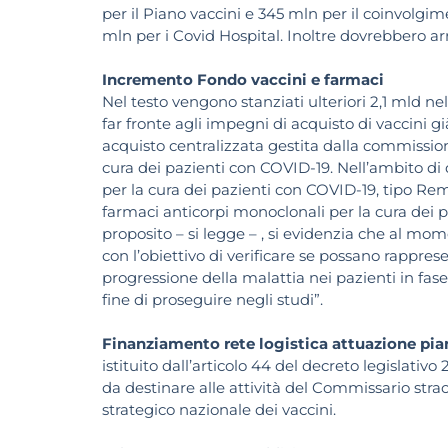
per il Piano vaccini e 345 mln per il coinvolgi
mln per i Covid Hospital. Inoltre dovrebbero arr
Incremento Fondo vaccini e farmaci
Nel testo vengono stanziati ulteriori 2,1 mld nel
far fronte agli impegni di acquisto di vaccini g
acquisto centralizzata gestita dalla commission
cura dei pazienti con COVID-19. Nell’ambito di q
per la cura dei pazienti con COVID-19, tipo Remd
farmaci anticorpi monoclonali per la cura dei p
proposito – si legge – , si evidenzia che al mo
con l’obiettivo di verificare se possano rappre
progressione della malattia nei pazienti in fas
fine di proseguire negli studi”.
Finanziamento rete logistica attuazione pia
istituito dall’articolo 44 del decreto legislativ
da destinare alle attività del Commissario stra
strategico nazionale dei vaccini.