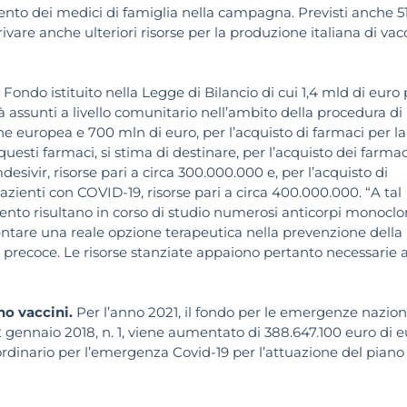
mento dei medici di famiglia nella campagna. Previsti anche 51
ivare anche ulteriori risorse per la produzione italiana di vac
 Fondo istituito nella Legge di Bilancio di cui 1,4 mld di euro 
ià assunti a livello comunitario nell’ambito della procedura di
e europea e 700 mln di euro, per l’acquisto di farmaci per la
uesti farmaci, si stima di destinare, per l’acquisto dei farmac
esivir, risorse pari a circa 300.000.000 e, per l’acquisto di
azienti con COVID-19, risorse pari a circa 400.000.000. “A tal
mento risultano in corso di studio numerosi anticorpi monoclon
sentare una reale opzione terapeutica nella prevenzione della
e precoce. Le risorse stanziate appaiono pertanto necessarie a
no vaccini.
Per l’anno 2021, il fondo per le emergenze naziona
o 2 gennaio 2018, n. 1, viene aumentato di 388.647.100 euro di 
ordinario per l’emergenza Covid-19 per l’attuazione del piano