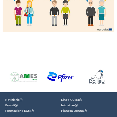
Notiziario
Linee Guida
Eventi
Iniziative
Formazione ECM
Pianeta Donna