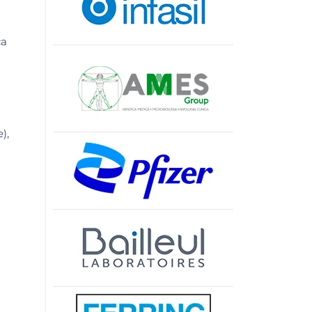
ca
),