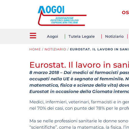
os
Aogoi
Tutela Legale
Notiziario
HOME
/
NOTIZIARIO
/
EUROSTAT. IL LAVORO IN SANI
Eurostat. Il lavoro in sa
8 marzo 2018 – Dai medici ai farmacisti pass
occupati nella UE è segnata al femminile. Non
matematica, fisica e scienze della vita) dov
Eurostat in occasione della Giornata intern
Medici, infermieri, veterinari, farmacisti e in g
nel 70% dei casi, con punte del 78% per le profes
Ma se nelle professioni sanitarie le donne sono
“scientifiche”, come la matematica, la fisica, l