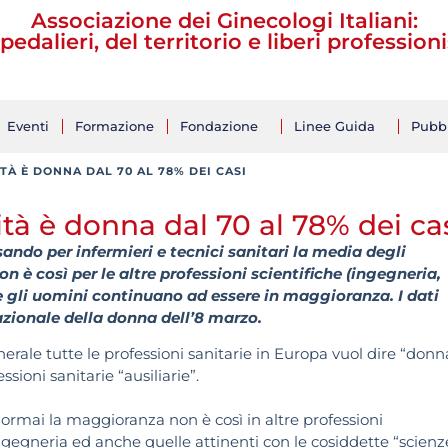
Associazione dei Ginecologi Italiani:
pedalieri, del territorio e liberi professioni
Eventi
Formazione
Fondazione
Linee Guida
Pubbl
TÀ È DONNA DAL 70 AL 78% DEI CASI
nità è donna dal 70 al 78% dei ca
ando per infermieri e tecnici sanitari la media degli
 è così per le altre professioni scientifiche (ingegneria,
e gli uomini continuano ad essere in maggioranza. I dati
azionale della donna dell’8 marzo.
enerale tutte le professioni sanitarie in Europa vuol dire “donn
sioni sanitarie “ausiliarie”.
 ormai la maggioranza non è così in altre professioni
’ingegneria ed anche quelle attinenti con le cosiddette “scienz