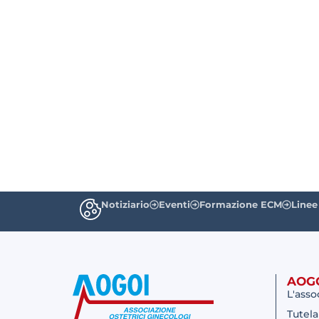
Notiziario
Eventi
Formazione ECM
Linee
AOG
L'asso
Tutela