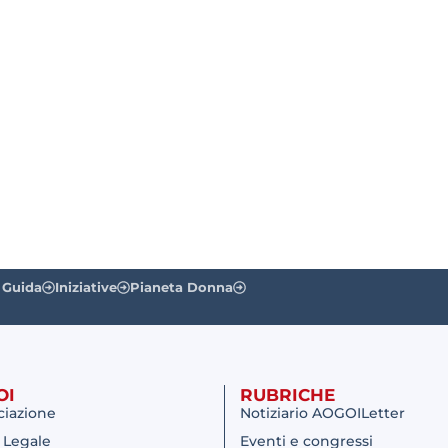
 Guida
Iniziative
Pianeta Donna
OI
RUBRICHE
ciazione
Notiziario AOGOILetter
 Legale
Eventi e congressi