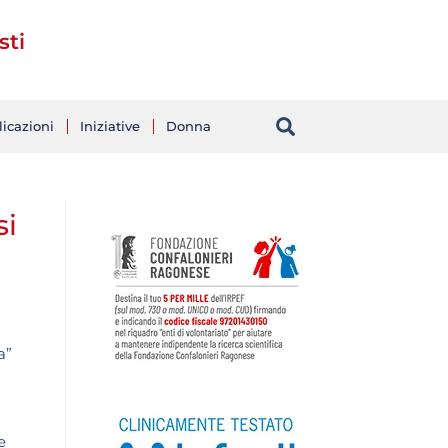
sti
icazioni
Iniziative
Donna
si
a”
e